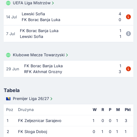
UEFA Liga Mistrzów
Lewski Sofia
4
14 Jul
FK Borac Banja Luka
0
FK Borac Banja Luka
1
7 Jul
Lewski Sofia
1
Klubowe Mecze Towarzyski
FK Borac Banja Luka
1
29 Jun
RFK Akhmat Grozny
3
Tabela
Premijer Liga 26/27
Poz
Drużyna
W
R
P
M
Pkt
1
FK Zeljeznicar Sarajevo
1
0
0
1
3
2
FK Sloga Doboj
0
1
0
1
1