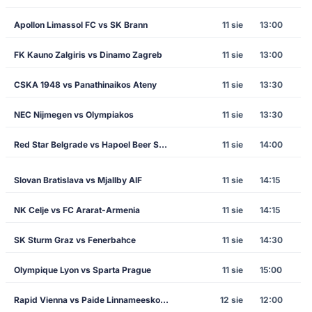
Apollon Limassol FC vs SK Brann
11 sie
13:00
FK Kauno Zalgiris vs Dinamo Zagreb
11 sie
13:00
CSKA 1948 vs Panathinaikos Ateny
11 sie
13:30
NEC Nijmegen vs Olympiakos
11 sie
13:30
Red Star Belgrade vs Hapoel Beer Sheva
11 sie
14:00
Slovan Bratislava vs Mjallby AIF
11 sie
14:15
NK Celje vs FC Ararat-Armenia
11 sie
14:15
SK Sturm Graz vs Fenerbahce
11 sie
14:30
Olympique Lyon vs Sparta Prague
11 sie
15:00
Rapid Vienna vs Paide Linnameeskond
12 sie
12:00