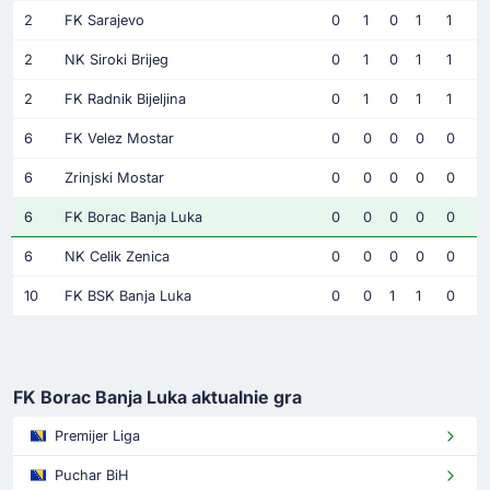
2
FK Sarajevo
0
1
0
1
1
2
NK Siroki Brijeg
0
1
0
1
1
2
FK Radnik Bijeljina
0
1
0
1
1
6
FK Velez Mostar
0
0
0
0
0
6
Zrinjski Mostar
0
0
0
0
0
6
FK Borac Banja Luka
0
0
0
0
0
6
NK Celik Zenica
0
0
0
0
0
10
FK BSK Banja Luka
0
0
1
1
0
FK Borac Banja Luka aktualnie gra
Premijer Liga
Puchar BiH