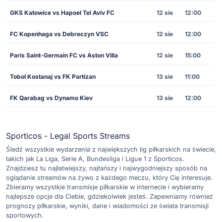
GKS Katowice vs Hapoel Tel Aviv FC
12 sie
12:00
FC Kopenhaga vs Debreczyn VSC
12 sie
12:00
Paris Saint-Germain FC vs Aston Villa
12 sie
15:00
Toboł Kostanaj vs FK Partizan
13 sie
11:00
FK Qarabag vs Dynamo Kiev
13 sie
12:00
Sporticos - Legal Sports Streams
Śledź wszystkie wydarzenia z największych lig piłkarskich na świecie,
takich jak La Liga, Serie A, Bundesliga i Ligue 1 z Sporticos.
Znajdziesz tu najłatwiejszy, najtańszy i najwygodniejszy sposób na
oglądanie streamów na żywo z każdego meczu, który Cię interesuje.
Zbieramy wszystkie transmisje piłkarskie w internecie i wybieramy
najlepsze opcje dla Ciebie, gdziekolwiek jesteś. Zapewniamy również
prognozy piłkarskie, wyniki, dane i wiadomości ze świata transmisji
sportowych.