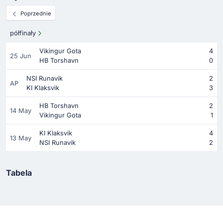
Poprzednie
półfinały
Vikingur Gota
4
25 Jun
HB Torshavn
0
NSI Runavik
2
AP
KI Klaksvik
3
HB Torshavn
2
14 May
Vikingur Gota
1
KI Klaksvik
4
13 May
NSI Runavik
2
Tabela