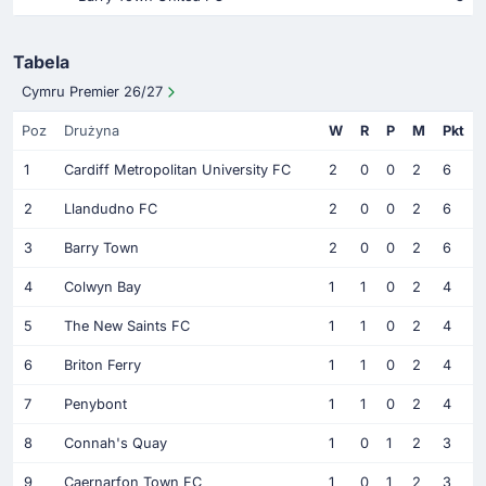
Tabela
Cymru Premier 26/27
Poz
Drużyna
W
R
P
M
Pkt
1
Cardiff Metropolitan University FC
2
0
0
2
6
2
Llandudno FC
2
0
0
2
6
3
Barry Town
2
0
0
2
6
4
Colwyn Bay
1
1
0
2
4
5
The New Saints FC
1
1
0
2
4
6
Briton Ferry
1
1
0
2
4
7
Penybont
1
1
0
2
4
8
Connah's Quay
1
0
1
2
3
9
Caernarfon Town FC
1
0
1
2
3