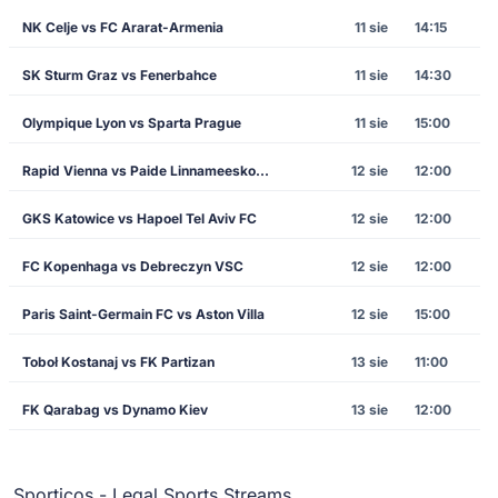
NK Celje vs FC Ararat-Armenia
11 sie
14:15
SK Sturm Graz vs Fenerbahce
11 sie
14:30
Olympique Lyon vs Sparta Prague
11 sie
15:00
Rapid Vienna vs Paide Linnameeskond
12 sie
12:00
GKS Katowice vs Hapoel Tel Aviv FC
12 sie
12:00
FC Kopenhaga vs Debreczyn VSC
12 sie
12:00
Paris Saint-Germain FC vs Aston Villa
12 sie
15:00
Toboł Kostanaj vs FK Partizan
13 sie
11:00
FK Qarabag vs Dynamo Kiev
13 sie
12:00
Sporticos - Legal Sports Streams