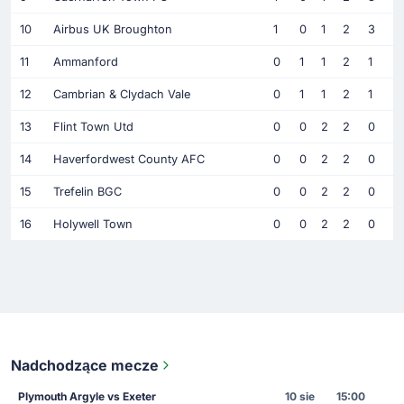
10
Airbus UK Broughton
1
0
1
2
3
11
Ammanford
0
1
1
2
1
12
Cambrian & Clydach Vale
0
1
1
2
1
13
Flint Town Utd
0
0
2
2
0
14
Haverfordwest County AFC
0
0
2
2
0
15
Trefelin BGC
0
0
2
2
0
16
Holywell Town
0
0
2
2
0
Nadchodzące mecze
Plymouth Argyle vs Exeter
10 sie
15:00