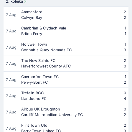
2. kolejka
Ammanford
2
7 Aug
Colwyn Bay
2
Cambrian & Clydach Vale
1
7 Aug
Briton Ferry
1
Holywell Town
1
7 Aug
Connah`s Quay Nomads FC
3
The New Saints FC
2
7 Aug
Haverfordwest County AFC
0
Caernarfon Town FC
1
7 Aug
Pen-y-Bont FC
2
Trefelin BGC
0
7 Aug
Llandudno FC
4
Airbus UK Broughton
0
7 Aug
Cardiff Metropolitan University FC
2
Flint Town Utd
2
7 Aug
Barry Town United FC
3