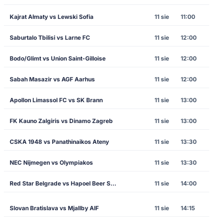
Kajrat Ałmaty vs Lewski Sofia
11 sie
11:00
Saburtalo Tbilisi vs Larne FC
11 sie
12:00
Bodo/Glimt vs Union Saint-Gilloise
11 sie
12:00
Sabah Masazir vs AGF Aarhus
11 sie
12:00
Apollon Limassol FC vs SK Brann
11 sie
13:00
FK Kauno Zalgiris vs Dinamo Zagreb
11 sie
13:00
CSKA 1948 vs Panathinaikos Ateny
11 sie
13:30
NEC Nijmegen vs Olympiakos
11 sie
13:30
Red Star Belgrade vs Hapoel Beer Sheva
11 sie
14:00
Slovan Bratislava vs Mjallby AIF
11 sie
14:15