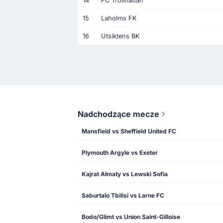
14
FC Trollhattan
15
Laholms FK
16
Utsiktens BK
Nadchodzące mecze
Mansfield vs Sheffield United FC
Plymouth Argyle vs Exeter
Kajrat Ałmaty vs Lewski Sofia
Saburtalo Tbilisi vs Larne FC
Bodo/Glimt vs Union Saint-Gilloise