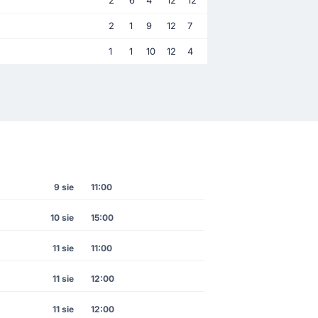
2
6
4
12
12
2
1
9
12
7
1
1
10
12
4
9 sie
11:00
10 sie
15:00
11 sie
11:00
11 sie
12:00
11 sie
12:00