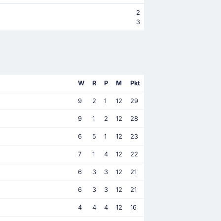
2
3
W
R
P
M
Pkt
9
2
1
12
29
9
1
2
12
28
6
5
1
12
23
7
1
4
12
22
6
3
3
12
21
6
3
3
12
21
4
4
4
12
16