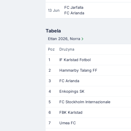
FC Jarfalla
13 Jun
FC Arlanda
Tabela
Ettan 2026, Norra
Poz
Drużyna
1
IF Karlstad Fotbol
2
Hammarby Talang FF
3
FC Arlanda
4
Enkopings SK
5
FC Stockholm Internazionale
6
FBK Karlstad
7
Umea FC