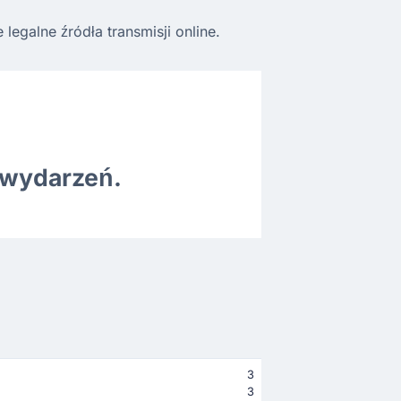
egalne źródła transmisji online.
 wydarzeń.
3
3