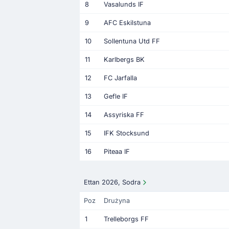
8
Vasalunds IF
9
AFC Eskilstuna
10
Sollentuna Utd FF
11
Karlbergs BK
12
FC Jarfalla
13
Gefle IF
14
Assyriska FF
15
IFK Stocksund
16
Piteaa IF
Ettan 2026, Sodra
Poz
Drużyna
1
Trelleborgs FF