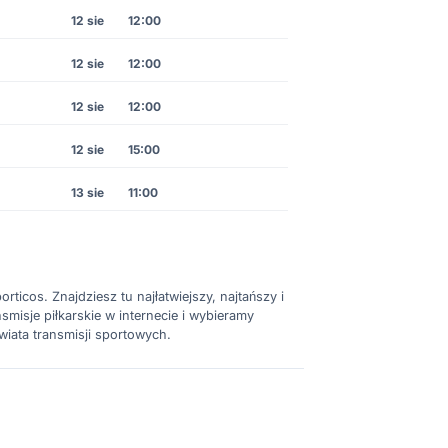
12 sie
12:00
12 sie
12:00
12 sie
12:00
12 sie
15:00
13 sie
11:00
rticos. Znajdziesz tu najłatwiejszy, najtańszy i
misje piłkarskie w internecie i wybieramy
wiata transmisji sportowych.