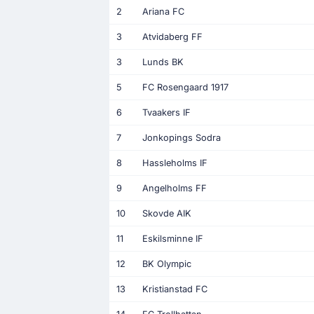
2
Ariana FC
3
Atvidaberg FF
3
Lunds BK
5
FC Rosengaard 1917
6
Tvaakers IF
7
Jonkopings Sodra
8
Hassleholms IF
9
Angelholms FF
10
Skovde AIK
11
Eskilsminne IF
12
BK Olympic
13
Kristianstad FC