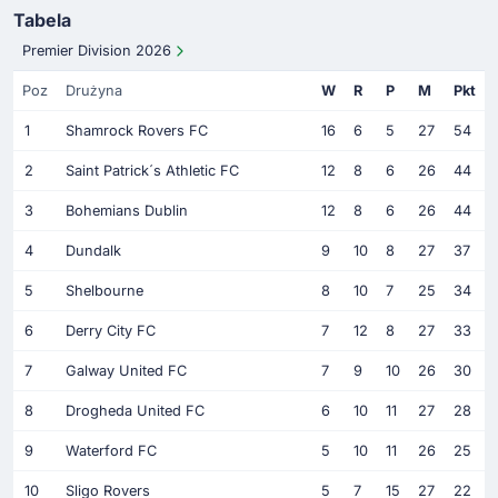
Tabela
Premier Division 2026
Poz
Drużyna
W
R
P
M
Pkt
1
Shamrock Rovers FC
16
6
5
27
54
2
Saint Patrick´s Athletic FC
12
8
6
26
44
3
Bohemians Dublin
12
8
6
26
44
4
Dundalk
9
10
8
27
37
5
Shelbourne
8
10
7
25
34
6
Derry City FC
7
12
8
27
33
7
Galway United FC
7
9
10
26
30
8
Drogheda United FC
6
10
11
27
28
9
Waterford FC
5
10
11
26
25
10
Sligo Rovers
5
7
15
27
22