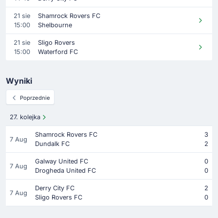
21 sie
Shamrock Rovers FC
15:00
Shelbourne
21 sie
Sligo Rovers
15:00
Waterford FC
Wyniki
Poprzednie
27. kolejka
Shamrock Rovers FC
3
7 Aug
Dundalk FC
2
Galway United FC
0
7 Aug
Drogheda United FC
0
Derry City FC
2
7 Aug
Sligo Rovers FC
0