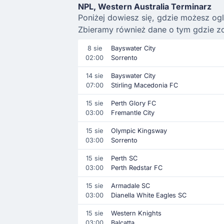
NPL, Western Australia Terminarz
Poniżej dowiesz się, gdzie możesz ogl
Zbieramy również dane o tym gdzie zo
8 sie
Bayswater City
02:00
Sorrento
14 sie
Bayswater City
07:00
Stirling Macedonia FC
15 sie
Perth Glory FC
03:00
Fremantle City
15 sie
Olympic Kingsway
03:00
Sorrento
15 sie
Perth SC
03:00
Perth Redstar FC
15 sie
Armadale SC
03:00
Dianella White Eagles SC
15 sie
Western Knights
03:00
Balcatta