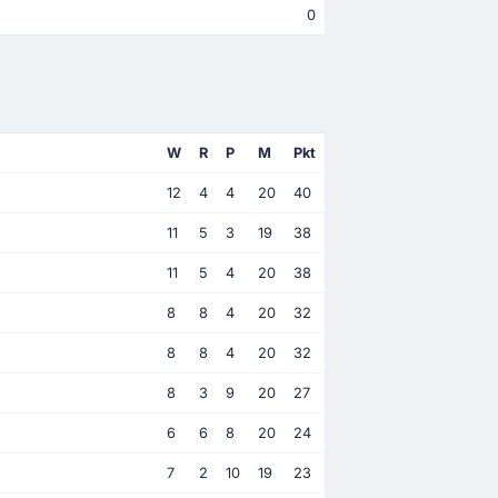
0
W
R
P
M
Pkt
12
4
4
20
40
11
5
3
19
38
11
5
4
20
38
8
8
4
20
32
8
8
4
20
32
8
3
9
20
27
6
6
8
20
24
7
2
10
19
23