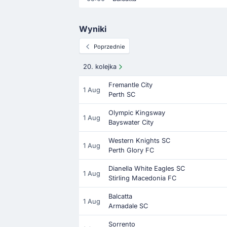
Wyniki
Poprzednie
20. kolejka
Fremantle City
1 Aug
Perth SC
Olympic Kingsway
1 Aug
Bayswater City
Western Knights SC
1 Aug
Perth Glory FC
Dianella White Eagles SC
1 Aug
Stirling Macedonia FC
Balcatta
1 Aug
Armadale SC
Sorrento