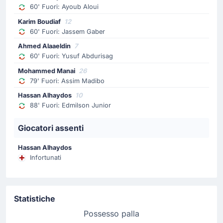
60' Fuori: Ayoub Aloui
Cambio Svizzera: Fabian Rieder è il sostituto di Michel
Karim Boudiaf
12
Aebischer.
60' Fuori: Jassem Gaber
Ahmed Alaaeldin
7
Sostituzione
60' Fuori: Yusuf Abdurisag
66'
Dan Ndoye
Mohammed Manai
26
Johan Manzambi
79' Fuori: Assim Madibo
Murat Yakin realizza il suo primo cambio con Johan
Hassan Alhaydos
10
Manzambi che rimpiazza Dan Ndoye.
88' Fuori: Edmilson Junior
Sostituzione
Giocatori assenti
60'
Yousuf Abdul Razzaq
Hassan Alhaydos
Ahmed Abelmotaal
Infortunati
Sostituzione Qatar: esce Yousuf Abdelrazzaq ed entra
Ahmed Abelmotaal.
Statistiche
Sostituzione
Possesso palla
60'
Jassem Gaber Abdulsallam