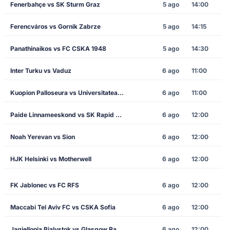
Fenerbahçe vs SK Sturm Graz
5 ago
14:00
Ferencváros vs Gornik Zabrze
5 ago
14:15
Panathinaikos vs FC CSKA 1948
5 ago
14:30
Inter Turku vs Vaduz
6 ago
11:00
Kuopion Palloseura vs Universitatea Craiova
6 ago
11:00
Paide Linnameeskond vs SK Rapid Vienna
6 ago
12:00
Noah Yerevan vs Sion
6 ago
12:00
HJK Helsinki vs Motherwell
6 ago
12:00
FK Jablonec vs FC RFS
6 ago
12:00
Maccabi Tel Aviv FC vs CSKA Sofia
6 ago
12:00
Jagiellonia Bialystok vs Glasgow Rangers
6 ago
12:00