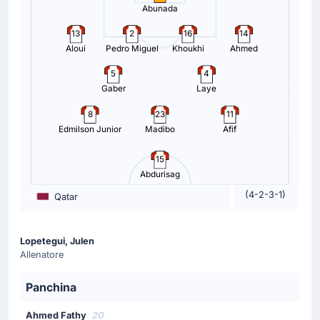
Abunada
Julen Lopetegui (Qatar) fa il suo quinto cambio con
Hasan Al Heidos che rimpiazza Edmilson Junior.
13
2
16
14
Aloui
Pedro Miguel
Khoukhi
Ahmed
Sostituzione
5
4
79'
Ruben Vargas
Gaber
Laye
Zeki Amdouni
8
23
11
Sostituzione Svizzera: esce Ruben Vargas ed entra Zeki
Edmilson Junior
Madibo
Afif
Amdouni.
15
Sostituzione
Abdurisag
79'
Assim Madibo
(4-2-3-1)
Qatar
Mohammed Al-Manai
Cambio Qatar: Mohammed Manai è il sostituto di Assim
Lopetegui, Julen
Madibo.
Allenatore
Sostituzione
Panchina
66'
Michel Aebischer
Ahmed Fathy
20
Fabian Rieder