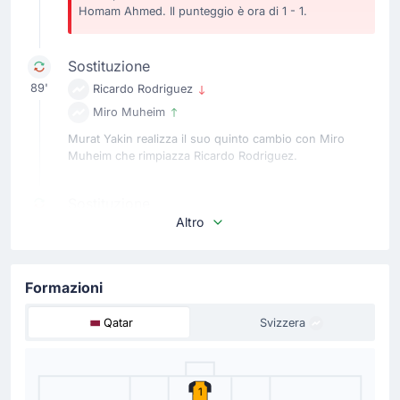
Homam Ahmed. Il punteggio è ora di 1 - 1.
Sostituzione
89'
Ricardo Rodriguez
Miro Muheim
Murat Yakin realizza il suo quinto cambio con Miro
Muheim che rimpiazza Ricardo Rodriguez.
Sostituzione
Altro
89'
Remo Freuler
Ardon Jashari
Quarto cambio Svizzera: Remo Freuler lascia il posto a
Formazioni
Ardon Jashari.
Qatar
Svizzera
Sostituzione
88'
Edmilson Junior
Hasan Al Heidos
1