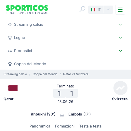
Me
IT
Streaming calcio
Leghe
Pronostici
Coppa del Mondo
Streaming calcio
Coppa del Mondo
Qatar vs Svizzera
Terminato
1
1
Qatar
Svizzera
13.06.26
Khoukhi
(90')
Embolo
(17')
Panoramica
Formazioni
Testa a testa