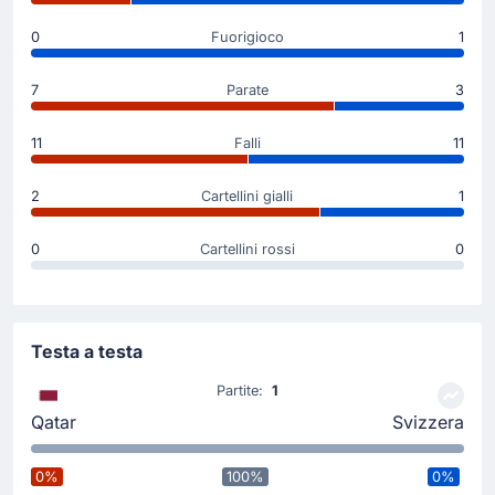
attenzione a non prendere il secondo giallo.
0
Fuorigioco
1
7
Parate
3
Goal !
17'
Breel Embolo
(Marcatore)
11
Falli
11
Ha segnato Breel Embolo (Svizzera). La sua squadra
comanda ora per 0 - 1. Gol realizzato su rigore.
2
Cartellini gialli
1
Cartellino giallo
0
Cartellini rossi
0
16'
Mahmud Ibrahim Abunada
Ammonito Mahmoud Abunada (Qatar)!
Testa a testa
Inizio della partita
Partite:
1
Qatar
Svizzera
0%
100%
0%