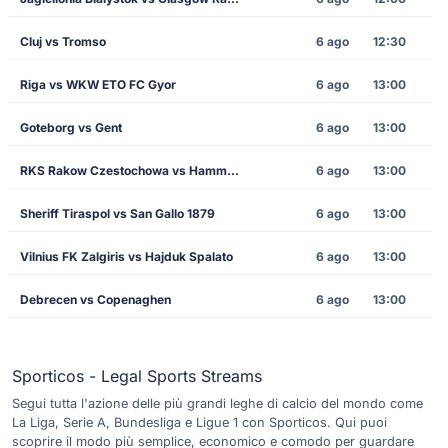
Cluj vs Tromso
6 ago
12:30
Riga vs WKW ETO FC Gyor
6 ago
13:00
Goteborg vs Gent
6 ago
13:00
RKS Rakow Czestochowa vs Hammarby
6 ago
13:00
Sheriff Tiraspol vs San Gallo 1879
6 ago
13:00
Vilnius FK Zalgiris vs Hajduk Spalato
6 ago
13:00
Debrecen vs Copenaghen
6 ago
13:00
Sporticos - Legal Sports Streams
Segui tutta l'azione delle più grandi leghe di calcio del mondo come
La Liga, Serie A, Bundesliga e Ligue 1 con Sporticos. Qui puoi
scoprire il modo più semplice, economico e comodo per guardare