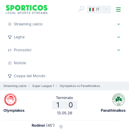
Me
IT
Streaming calcio
Leghe
Pronostici
Notizie
Coppa del Mondo
Streaming calcio
Super League 1
Olympiakos vs Panathinaikos
Terminato
1
0
Olympiakos
Panathinaikos
13.05.26
Rodinei
(45')