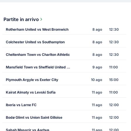
Partite in arrivo
Rotherham United vs West Bromwich
8 ago
12:30
Colchester United vs Southampton
8 ago
12:30
Cheltenham Town vs Charlton Athletic
8 ago
12:30
Mansfield Town vs Sheffield United FC
9 ago
11:00
Plymouth Argyle vs Exeter City
10 ago
15:00
Kairat Almaty vs Levski Sofia
11 ago
11:00
Iberia vs Larne FC
11 ago
12:00
Bodø Glimt vs Union Saint Gilloise
11 ago
12:00
Sabah Masazir vs Aarhus
11 ago
12:00