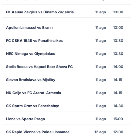
FK Kauno Zalgiris vs Dinamo Zagabria
11 ago
13:00
Apollon Limassol vs Brann
11 ago
13:00
FC CSKA 1948 vs Panathinaikos
11 ago
13:30
NEC Nimega vs Olympiakos
11 ago
13:30
Stella Rossa vs Hapoel Beer Sheva FC
11 ago
14:00
Slovan Bratislava vs Mjallby
11 ago
14:15
NK Celje vs FC Ararat-Armenia
11 ago
14:15
SK Sturm Graz vs Fenerbahçe
11 ago
14:30
Lione vs Sparta Praga
11 ago
15:00
SK Rapid Vienna vs Paide Linnameeskond
12 ago
12:00