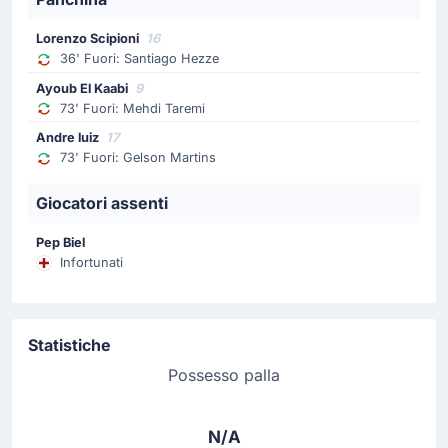
62'
Sotiris Kontouris
Emmanouil Siopis
Lorenzo Scipioni
16
36' Fuori: Santiago Hezze
Emmanouil Siopis rimpiazza Sotiris Kontouris per la
squadra in trasferta.
Ayoub El Kaabi
9
73' Fuori: Mehdi Taremi
Sostituzione
Andre luiz
17
73' Fuori: Gelson Martins
62'
Vicente Taborda
Filip Djuricic
Giocatori assenti
Filip Djuricic rimpiazza Vicente Taborda per la squadra
in trasferta.
Pep Biel
Infortunati
Cartellino giallo
50'
Costinha
Statistiche
Costinha (Olympiakos) riceve un'ammonizione.
Possesso palla
Sostituzione
46'
Santino Andino Valencia
N/A