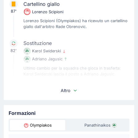
Cartellino giallo
87'
Lorenzo Scipioni
Lorenzo Scipioni (Olympiakos) ha ricevuto un cartellino
giallo dall'arbitro Rade Obrenovic.
Sostituzione
82'
Karol Swiderski
Adriano Jagusic
Ultimo cambio per la squadra che gioca in trasferta:
Karol Swiderski lascia il posto a Adriano Jagusic.
Sostituzione
Altro
78'
Adam Gnezda Cerin
Pedro Chirivella
Formazioni
Pedro Chirivella rimpiazza Adam Gnezda Cerin per la
squadra in trasferta.
Olympiakos
Panathinaikos
Cartellino giallo