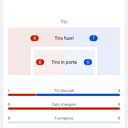
Anass Zaroury
Rafael Benitez Maudes realizza il suo primo cambio con
Anass Zaroury che rimpiazza Santino Andino Valencia.
Tiri
Goal !
45'
4
Tiro fuori
1
Rodinei
(Marcatore)
Gol! Olympiakos in vantaggio per 1 - 0 grazie a
Rodinei.
6
Tiro in porta
0
Sostituzione
36'
Santiago Hezze
Lorenzo Scipioni
1
Tiri bloccati
3
Sostituzione Olympiakos: esce Santiago Hezze ed entra
Lorenzo Scipioni.
5
Calci d'angolo
0
Inizio della partita
0
Fuorigioco
0