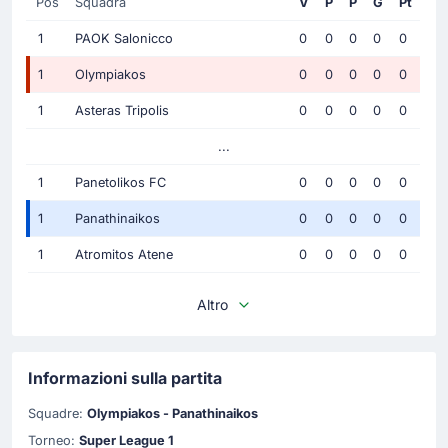
Pos
Squadra
V
P
P
G
Pt
1
PAOK Salonicco
0
0
0
0
0
1
Olympiakos
0
0
0
0
0
1
Asteras Tripolis
0
0
0
0
0
...
1
Panetolikos FC
0
0
0
0
0
1
Panathinaikos
0
0
0
0
0
1
Atromitos Atene
0
0
0
0
0
Altro
Informazioni sulla partita
Squadre:
Olympiakos - Panathinaikos
Torneo:
Super League 1