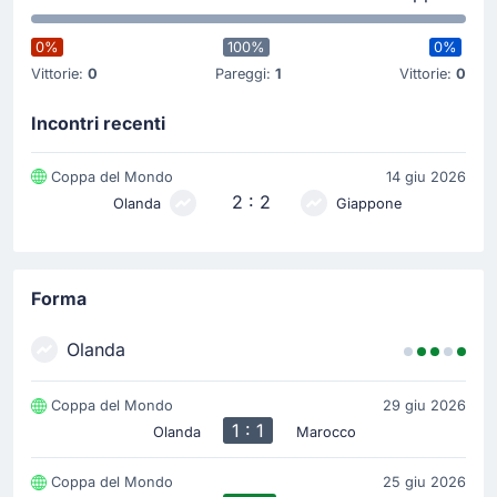
Goal !
57'
Keito Nakamura
(Marcatore)
0%
100%
0%
Takefusa Kubo
(Assist)
Vittorie:
0
Pareggi:
1
Vittorie:
0
Keito Nakamura pareggia il conto allo stadio Dallas
Stadium. Il risultato è ora di 1 - 1. Takefusa Kubo ha
Incontri recenti
servito l'assist per il gol. Il punteggio è ora di 1 - 1.
Coppa del Mondo
14 giu 2026
2 : 2
Olanda
Giappone
Goal !
51'
Virgil van Dijk
(Marcatore)
Ryan Gravenberch
(Assist)
Forma
Olanda avanti per 1 - 0 grazie a Virgil van Dijk. Assist
di Ryan Gravenberch. Il punteggio è ora di 1 - 0.
Olanda
Inizio della partita
Coppa del Mondo
29 giu 2026
1 : 1
Olanda
Marocco
Coppa del Mondo
25 giu 2026