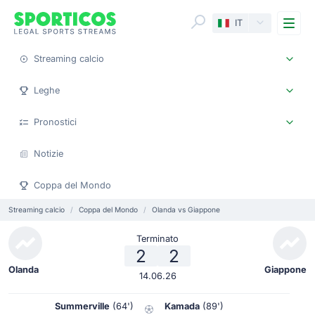
Me
IT
Streaming calcio
Leghe
Pronostici
Notizie
Coppa del Mondo
Streaming calcio
Coppa del Mondo
Olanda vs Giappone
Terminato
2
2
Olanda
Giappone
14.06.26
Summerville
(64')
Kamada
(89')