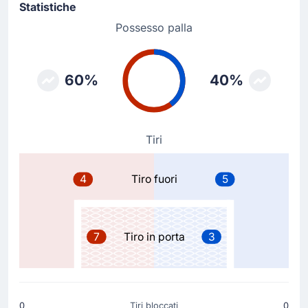
Ronald Koeman realizza il suo terzo cambio con Quinten
Statistiche
Timber che rimpiazza Tijani Reijnders.
Possesso palla
Sostituzione
70'
Crysencio Summerville
60%
40%
Teun Koopmeiners
Ronald Koeman realizza il suo secondo cambio con
Teun Koopmeiners che rimpiazza Crysencio
Summerville.
Tiri
Sostituzione
4
Tiro fuori
5
70'
Donyell Malen
Memphis Depay
Primo cambio Olanda: Donyell Malen lascia il posto a
7
Tiro in porta
3
Memphis Depay.
Sostituzione
66'
Daizen Maeda
0
Tiri bloccati
0