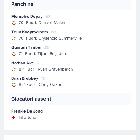
Panchina
infortunato Takefusa Kubo.
Memphis Depay
10
Sostituzione
70' Fuori: Donyell Malen
75'
Tsuyoshi Watanabe
Teun Koopmeiners
20
Takehiro Tomiyasu
70' Fuori: Crysencio Summerville
Hajime Moriyasu realizza il suo terzo cambio con
Quinten Timber
26
Takehiro Tomiyasu che rimpiazza Tsuyoshi Watanabe.
71' Fuori: Tijjani Reijnders
Nathan Ake
5
Sostituzione
81' Fuori: Ryan Gravenberch
75'
Ritsu Doan
Brian Brobbey
19
85' Fuori: Cody Gakpo
Yukinari Sugawara
Hajime Moriyasu realizza il suo secondo cambio con
Giocatori assenti
Yukinari Sugawara che rimpiazza Ritsu Doan.
Frenkie De Jong
Sostituzione
Infortunati
71'
Tijani Reijnders
Quinten Timber