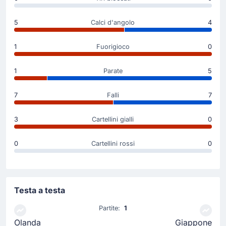
Junya Ito
Hajime Moriyasu (Giappone) fa il suo primo cambio con
5
Calci d'angolo
4
Junya Ito che rimpiazza Daizen Maeda.
1
Fuorigioco
0
Goal !
64'
1
Parate
5
Crysencio Summerville
(Marcatore)
Ryan Gravenberch
(Assist)
7
Falli
7
Olanda in vantaggio ora per 2 - 1. Marcatore:
Crysencio Summerville! Assist di Ryan Gravenberch.
3
Cartellini gialli
0
Il punteggio è ora di 2 - 1.
0
Cartellini rossi
0
Cartellino giallo
61'
Crysencio Summerville
Crysencio Summerville (Olanda) ha ricevuto un
Testa a testa
cartellino giallo dall'arbitro Ismail Elfath.
Partite:
1
Olanda
Giappone