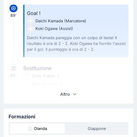
Goal !
89'
Daichi Kamada
(Marcatore)
Koki Ogawa
(Assist)
Daichi Kamada pareggia con un colpo di testa! Il
risultato è ora di 2 - 2. Koki Ogawa ha fornito l'assist
per il gol. Il punteggio è ora di 2 - 2.
Sostituzione
85'
Cody Gakpo
Brian Brobbey
Ronald Koeman realizza il suo quinto cambio con Brian
Altro
Brobbey che rimpiazza Cody Gakpo.
Sostituzione
Formazioni
84'
Ayase Ueda
Olanda
Giappone
Kento Shiogai