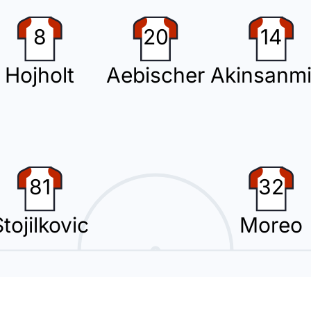
to cambio con Juan Cuadrado che rimpiazza Mehdi Leris.
8
20
14
Hojholt
Aebischer
Akinsanmi
e Arturo Calabresi. Questo e' il terzo cambio per Oscar Hiljemark.
81
32
sanmiro ed entra Gabriele Piccinini.
tojilkovic
Moreo
posto di Filip Stojilkovic.