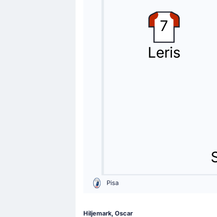
Oscar Hiljemark realizza il suo quar
7
Sostituzione
70'
Arturo Calabresi
Leris
Idrissa Toure
Cambio Pisa! Idrissa Toure sostituisc
Sostituzione
61'
Ebenezer Akinsamiro
Gabriele Piccinini
Sostituzione Pisa: esce Ebenezer Akin
S
Sostituzione
60'
Filip Stojilkovic
Pisa
Henrik Wendel Meister
Cambio Pisa: Henrik Meister prende il 
Hiljemark, Oscar