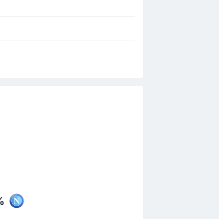
 Grazie all'assist di Eljif Elmas in
 occasione del gol. Il risultato è ora di 0 -
%