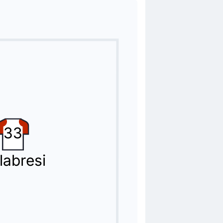
33
labresi