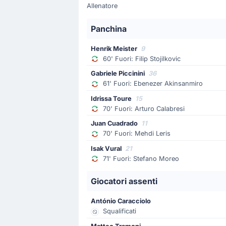
Allenatore
Sostituzione
59'
Alessandro Buongiorno
Panchina
Mathias Olivera
Henrik Meister
9
Cambio Napoli: Mathias Olivera prend
60' Fuori: Filip Stojilkovic
Gabriele Piccinini
36
Sostituzione
61' Fuori: Ebenezer Akinsanmiro
59'
Eljif Elmas
Idrissa Toure
15
Kevin De Bruyne
70' Fuori: Arturo Calabresi
Antonio Conte realizza il suo primo 
Juan Cuadrado
11
70' Fuori: Mehdi Leris
Cartellino giallo
Isak Vural
21
71' Fuori: Stefano Moreo
53'
Eljif Elmas
Eljif Elmas (Napoli) riceve un'ammoni
Giocatori assenti
Cartellino giallo
António Caracciolo
Squalificati
53'
Arturo Calabresi