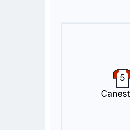
Cartellino giallo
78'
António Caracciolo
L'arbitro Francesco Fourneau mostra il
Cartellino giallo
78'
Alisson de Almeida Santos
Alisson Santos (Napoli) è stato ammon
Sostituzione
5
71'
Stefano Moreo
Isak Vural
Canestr
Pisa realizza il suo quinto ed ultimo
Sostituzione
70'
Mehdi Leris
Juan Cuadrado