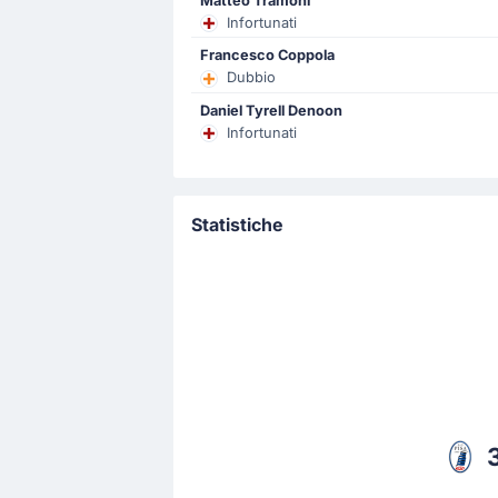
Matteo Tramoni
Arturo Calabresi (Pisa) riceve un'am
Infortunati
Francesco Coppola
Dubbio
Goal !
27'
Daniel Tyrell Denoon
Amir Rrahmani
(Marcatore)
Infortunati
Eljif Elmas
(Assist)
Gol Napoli! Amir Rrahmani ha gonfiat
occasione del gol, il risultato è ora 
Statistiche
Goal !
21'
Scott McTominay
(Marcatore)
Rasmus Hojlund
(Assist)
Napoli in vantaggio ora per 0 - 1. M
1.
Inizio della partita