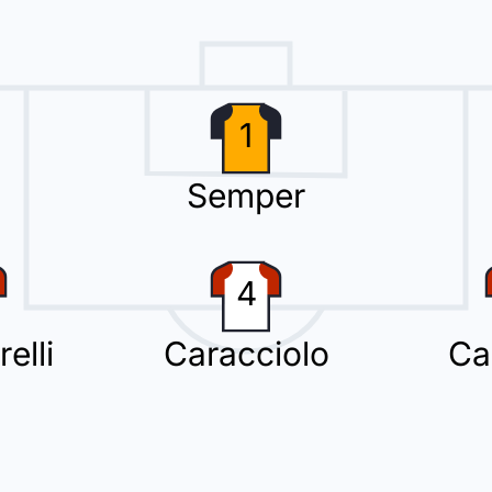
 cartellino giallo a António Caracciolo (Pisa).
1
Semper
ito e dovrà fare attenzione a non prendere il secondo giallo.
4
elli
Caracciolo
Ca
 cambio con Isak Vural che rimpiazza Stefano Moreo.