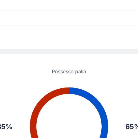
monizione.
o la rete aumentando così il vantaggio dei suoi. Il tabellone ora dice 0 - 2.
di 0 - 2.
Possesso palla
arcatore: Scott McTominay! E' stato Rasmus Hojlund ad effettuare l'assist in
35%
65