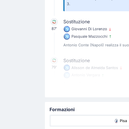
3.
Sostituzione
87'
Giovanni Di Lorenzo
Pasquale Mazzocchi
Antonio Conte (Napoli) realizza il s
Sostituzione
79'
Alisson de Almeida Santos
Antonio Vergara
Antonio Conte realizza il suo quarto
Sostituzione
79'
Leonardo Spinazzola
Formazioni
Miguel Gutierrez
Pisa
Miguel Gutierrez rimpiazza Leonardo S