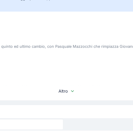
uo quinto ed ultimo cambio, con Pasquale Mazzocchi che rimpiazza Giovan
 cambio con Antonio Vergara che rimpiazza Alisson Santos.
Altro
pinazzola per la squadra in trasferta.