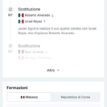
Sostituzione
80'
Roberto Alvarado
Israel Reyes
Javier Aguirre realizza il suo quarto cambio con Israel
Reyes che rimpiazza Roberto Alvarado.
Sostituzione
80'
Raul Jimenez
Santiago Giménez
Santiago Giménez rimpiazza Raul Jimenez per la
squadra in casa.
Altro
Sostituzione
Formazioni
77'
Seung-Ho Paik
Cho Gue-sung
Messico
Repubblica di Corea
Cambio Repubblica di Corea: Cho Gue-sung prende il
posto di Seung-Ho Paik.