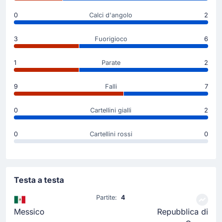
Inizio della partita
0
Calci d'angolo
2
3
Fuorigioco
6
1
Parate
2
9
Falli
7
0
Cartellini gialli
2
0
Cartellini rossi
0
Testa a testa
Partite:
4
Messico
Repubblica di