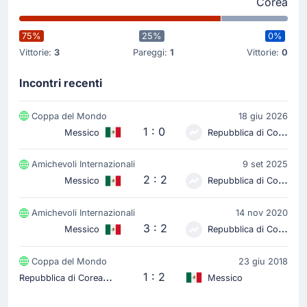
Corea
75%
25%
0%
Vittorie:
3
Pareggi:
1
Vittorie:
0
Incontri recenti
Coppa del Mondo
18 giu 2026
1 : 0
Messico
Repubblica di Corea
Amichevoli Internazionali
9 set 2025
2 : 2
Messico
Repubblica di Corea
Amichevoli Internazionali
14 nov 2020
3 : 2
Messico
Repubblica di Corea
Coppa del Mondo
23 giu 2018
R
epubblica di Corea
1 : 2
Messico