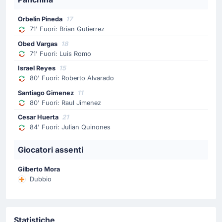
infortunato Luis Romo allo stadio Stadio di Guadalajara.
Orbelin Pineda
17
71' Fuori: Brian Gutierrez
Sostituzione
71'
Brian Gutierrez
Obed Vargas
18
71' Fuori: Luis Romo
Orbelin Pineda
Israel Reyes
15
Javier Aguirre realizza il suo primo cambio con Orbelin
80' Fuori: Roberto Alvarado
Pineda che rimpiazza Brian Gutierrez.
Santiago Gimenez
11
80' Fuori: Raul Jimenez
Cartellino giallo
Cesar Huerta
21
58'
Seung-Ho Paik
84' Fuori: Julian Quinones
Giallo a Seung-Ho Paik per la squadra ospite.
Giocatori assenti
Sostituzione
Gilberto Mora
57'
Jae-sung Lee
Dubbio
Hwang Hee-chan
Cambio Repubblica di Corea: Hwang Hee-chan è il
sostituto di Jae-sung Lee.
Statistiche