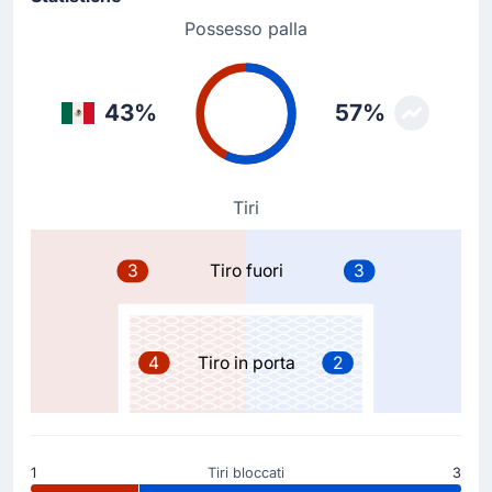
Possesso palla
Sostituzione
57'
Heung Min Son
Hyeon-gyu Oh
43%
57%
Cambio Repubblica di Corea: Hyeon-gyu Oh prende il
posto di Heung Min Son.
Tiri
Goal !
50'
Luis Romo
(Marcatore)
3
Tiro fuori
3
Messico in vantaggio ora per 1 - 0. Marcatore: Luis
Romo!
4
Tiro in porta
2
Cartellino giallo
4'
Lee Kangin
Lee Kangin (Repubblica di Corea) ha ricevuto un
cartellino giallo dall'arbitro Gustavo Tejera.
1
Tiri bloccati
3