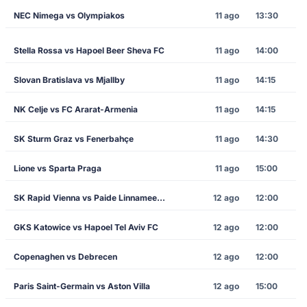
NEC Nimega vs Olympiakos
11 ago
13:30
Stella Rossa vs Hapoel Beer Sheva FC
11 ago
14:00
Slovan Bratislava vs Mjallby
11 ago
14:15
NK Celje vs FC Ararat-Armenia
11 ago
14:15
SK Sturm Graz vs Fenerbahçe
11 ago
14:30
Lione vs Sparta Praga
11 ago
15:00
SK Rapid Vienna vs Paide Linnameeskond
12 ago
12:00
GKS Katowice vs Hapoel Tel Aviv FC
12 ago
12:00
Copenaghen vs Debrecen
12 ago
12:00
Paris Saint-Germain vs Aston Villa
12 ago
15:00