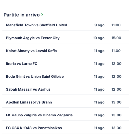
Partite in arrivo
Mansfield Town vs Sheffield United FC
9 ago
11:00
Plymouth Argyle vs Exeter City
10 ago
15:00
Kairat Almaty vs Levski Sofia
11 ago
11:00
Iberia vs Larne FC
11 ago
12:00
Bodø Glimt vs Union Saint Gilloise
11 ago
12:00
Sabah Masazir vs Aarhus
11 ago
12:00
Apollon Limassol vs Brann
11 ago
13:00
FK Kauno Zalgiris vs Dinamo Zagabria
11 ago
13:00
FC CSKA 1948 vs Panathinaikos
11 ago
13:30