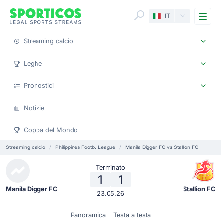
Me
IT
Streaming calcio
Leghe
Pronostici
Notizie
Coppa del Mondo
Streaming calcio
Philippines Footb. League
Manila Digger FC vs Stallion FC
Terminato
1
1
Manila Digger FC
Stallion FC
23.05.26
Panoramica
Testa a testa