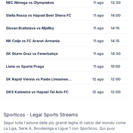
NEC Nimega vs Olympiakos
11 ago
13:30
Stella Rossa vs Hapoel Beer Sheva FC
11 ago
14:00
Slovan Bratislava vs Mjallby
11 ago
14:15
NK Celje vs FC Ararat-Armenia
11 ago
14:15
SK Sturm Graz vs Fenerbahçe
11 ago
14:30
Lione vs Sparta Praga
11 ago
15:00
SK Rapid Vienna vs Paide Linnameeskond
12 ago
12:00
GKS Katowice vs Hapoel Tel Aviv FC
12 ago
12:00
Sporticos - Legal Sports Streams
Segui tutta l'azione delle più grandi leghe di calcio del mondo come
La Liga, Serie A, Bundesliga e Ligue 1 con Sporticos. Qui puoi