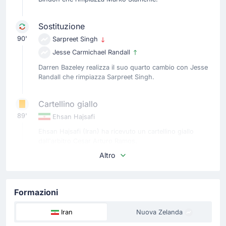
Sostituzione
90'
Sarpreet Singh
Jesse Carmichael Randall
Darren Bazeley realizza il suo quarto cambio con Jesse
Randall che rimpiazza Sarpreet Singh.
Cartellino giallo
89'
Ehsan Hajsafi
Ehsan Hajsafi (Iran) ha ricevuto un cartellino giallo
dall'arbitro Cesar Arturo Ramos.
Altro
Sostituzione
80'
Mehdi Taremi
Formazioni
Amirhossein Hosseinzadeh Tazehgheshlagh
Amir Ghalenoei realizza il suo quarto cambio con
Iran
Nuova Zelanda
Amirhossein Hosseinzadeh che rimpiazza Mehdi