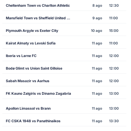
Cheltenham Town vs Charlton Athletic
8 ago
12:30
Mansfield Town vs Sheffield United FC
9 ago
11:00
Plymouth Argyle vs Exeter City
10 ago
15:00
Kairat Almaty vs Levski Sofia
11 ago
11:00
Iberia vs Larne FC
11 ago
12:00
Bodø Glimt vs Union Saint Gilloise
11 ago
12:00
Sabah Masazir vs Aarhus
11 ago
12:00
FK Kauno Zalgiris vs Dinamo Zagabria
11 ago
13:00
Apollon Limassol vs Brann
11 ago
13:00
FC CSKA 1948 vs Panathinaikos
11 ago
13:30