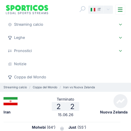
Me
IT
Streaming calcio
Leghe
Pronostici
Notizie
Coppa del Mondo
Streaming calcio
Coppa del Mondo
Iran vs Nuova Zelanda
Terminato
2
2
Iran
Nuova Zelanda
15.06.26
Mohebi
(64')
Just
(55')