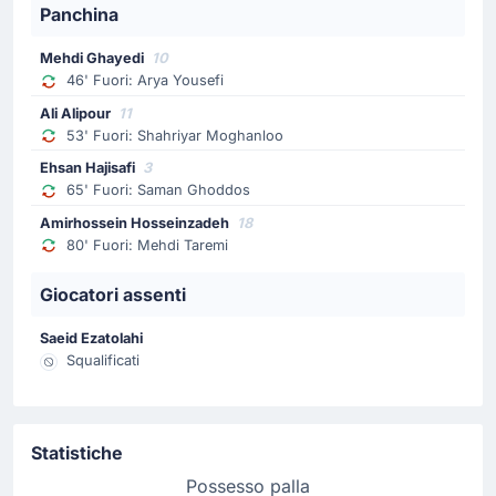
Panchina
Liberato Cacace.
Mehdi Ghayedi
10
Sostituzione
46' Fuori: Arya Yousefi
65'
Saman Ghoddos
Ali Alipour
11
Ehsan Hajsafi
53' Fuori: Shahriyar Moghanloo
Cambio Iran! Ehsan Hajsafi sostituisce Saman Ghoddos.
Ehsan Hajisafi
3
Questo e' il terzo cambio per Amir Ghalenoei.
65' Fuori: Saman Ghoddos
Amirhossein Hosseinzadeh
18
80' Fuori: Mehdi Taremi
Goal !
64'
Giocatori assenti
Mohammad Mohebi
(Marcatore)
Ramin Rezaeian
(Assist)
Saeid Ezatolahi
Mohammad Mohebi (Iran) pareggia con un colpo di
Squalificati
testa! Il risultato allo stadio Los Angeles Stadium è
quindi di 2 - 2. Ramin Rezaeian ha servito l'assist per
il gol. Il punteggio è ora di 2 - 2.
Statistiche
Possesso palla