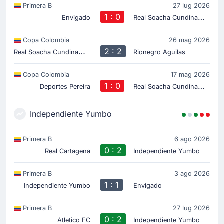
Primera B
27 lug 2026
1 : 0
R
eal Soacha Cundinamarca
Envigado
Copa Colombia
26 mag 2026
R
eal Soacha Cundinamarca
2 : 2
Rionegro Aguilas
Copa Colombia
17 mag 2026
1 : 0
R
eal Soacha Cundinamarca
Deportes Pereira
Independiente Yumbo
Primera B
6 ago 2026
0 : 2
Real Cartagena
Independiente Yumbo
Primera B
3 ago 2026
1 : 1
Independiente Yumbo
Envigado
Primera B
27 lug 2026
0 : 2
Atletico FC
Independiente Yumbo