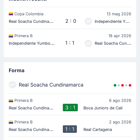
Copa Colombia
13 mag 2026
R
eal Soacha Cundinamarca
2 : 0
Independiente Yumbo
Primera B
18 apr 2026
I
ndependiente Yumbo
1 : 1
Real Soacha Cundinamarca
Forma
Real Soacha Cundinamarca
Primera B
6 ago 2026
R
eal Soacha Cundinamarca
3 : 1
Boca Juniors de Cali
Primera B
2 ago 2026
R
eal Soacha Cundinamarca
1 : 1
Real Cartagena