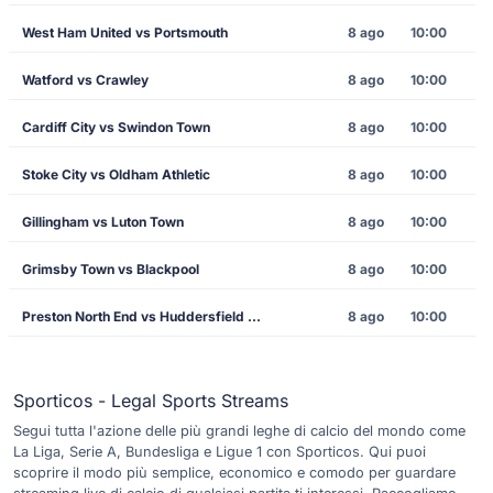
West Ham United vs Portsmouth
8 ago
10:00
Watford vs Crawley
8 ago
10:00
Cardiff City vs Swindon Town
8 ago
10:00
Stoke City vs Oldham Athletic
8 ago
10:00
Gillingham vs Luton Town
8 ago
10:00
Grimsby Town vs Blackpool
8 ago
10:00
Preston North End vs Huddersfield Town
8 ago
10:00
Sporticos - Legal Sports Streams
Segui tutta l'azione delle più grandi leghe di calcio del mondo come
La Liga, Serie A, Bundesliga e Ligue 1 con Sporticos. Qui puoi
scoprire il modo più semplice, economico e comodo per guardare