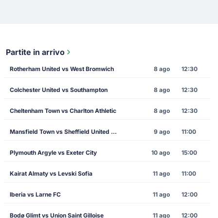
Partite in arrivo
Rotherham United vs West Bromwich
8 ago
12:30
Colchester United vs Southampton
8 ago
12:30
Cheltenham Town vs Charlton Athletic
8 ago
12:30
Mansfield Town vs Sheffield United FC
9 ago
11:00
Plymouth Argyle vs Exeter City
10 ago
15:00
Kairat Almaty vs Levski Sofia
11 ago
11:00
Iberia vs Larne FC
11 ago
12:00
Bodø Glimt vs Union Saint Gilloise
11 ago
12:00