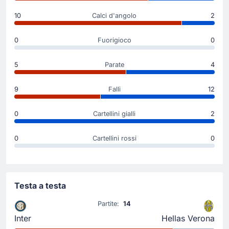
porta la partita sul risultato di 1 - 0.
10
Calci d'angolo
2
Sostituzione
0
Fuorigioco
0
46'
Antoine Bernede
Abdou Harroui
5
Parate
4
Cambio Hellas Verona: Abdou Harroui è il sostituto di
Antoine Bernede.
9
Falli
12
Inizio della partita
0
Cartellini gialli
2
0
Cartellini rossi
0
Testa a testa
Partite:
14
Inter
Hellas Verona