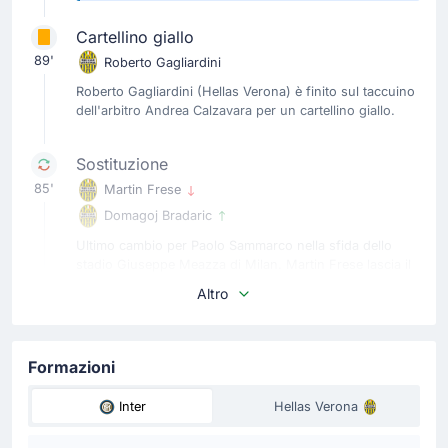
Cartellino giallo
89'
Roberto Gagliardini
Roberto Gagliardini (Hellas Verona) è finito sul taccuino
dell'arbitro Andrea Calzavara per un cartellino giallo.
Sostituzione
85'
Martin Frese
Domagoj Bradaric
Ultimo cambio per Paolo Sammarco nella sfida dello
stadio Giuseppe Meazza di Milan. Martin Frese lascia il
posto a Domagoj Bradaric.
Altro
Sostituzione
84'
Sandi Lovric
Formazioni
Ioan Vermesan
Inter
Hellas Verona
Cambio Hellas Verona! Il tecnico Paolo Sammarco fa il
suo quarto cambio sostituendo Sandi Lovric con Ioan