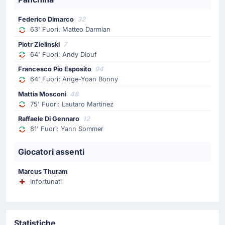
Cambio Inter: Francesco Pio Esposito è il sostituto di
Ange Bonny.
Federico Dimarco
32
63' Fuori: Matteo Darmian
Sostituzione
Piotr Zielinski
7
64'
Andy Diouf
64' Fuori: Andy Diouf
Piotr Zielinski
Francesco Pio Esposito
94
Cristian Chivu realizza il suo secondo cambio con Piotr
64' Fuori: Ange-Yoan Bonny
Zielinski che rimpiazza Andy Diouf.
Mattia Mosconi
48
75' Fuori: Lautaro Martinez
Sostituzione
Raffaele Di Gennaro
12
63'
Matteo Darmian
81' Fuori: Yann Sommer
Federico Dimarco
Giocatori assenti
Sostituzione Inter: esce Matteo Darmian ed entra
Federico Dimarco.
Marcus Thuram
Infortunati
Sostituzione
61'
Rafik Belghali
Jean-Daniel Akpa Akpro
Statistiche