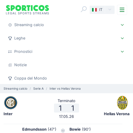
Me
IT
Streaming calcio
Leghe
Pronostici
Notizie
Coppa del Mondo
Streaming calcio
Serie A
Inter vs Hellas Verona
Terminato
1
1
Inter
Hellas Verona
17.05.26
Edmundsson
(47')
Bowie
(90')