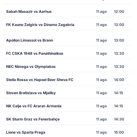
Sabah Masazir vs Aarhus
11 ago
12:00
FK Kauno Zalgiris vs Dinamo Zagabria
11 ago
13:00
Apollon Limassol vs Brann
11 ago
13:00
FC CSKA 1948 vs Panathinaikos
11 ago
13:30
NEC Nimega vs Olympiakos
11 ago
13:30
Stella Rossa vs Hapoel Beer Sheva FC
11 ago
14:00
Slovan Bratislava vs Mjallby
11 ago
14:15
NK Celje vs FC Ararat-Armenia
11 ago
14:15
SK Sturm Graz vs Fenerbahçe
11 ago
14:30
Lione vs Sparta Praga
11 ago
15:00