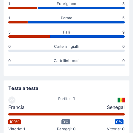
1
Fuorigioco
3
Inizio della partita
1
Parate
5
5
Falli
9
0
Cartellini gialli
0
0
Cartellini rossi
0
Testa a testa
Partite:
1
Francia
Senegal
100%
0%
0%
Vittorie:
1
Pareggi:
0
Vittorie:
0