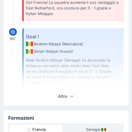
Gol Francia! La squadra aumenta il suo vantaggio a
East Rutherford, ora conduce per 3 - 1 grazie a
Kylian Mbappe.
Goal !
90'
Ibrahim Mbaye
(Marcatore)
Iliman Ndiaye
(Assist)
Rete! Ibrahim Mbaye (Senegal) ha accorciato le
distanze nel match dello stadio New York New
Jersey Stadium! Il risultato è ora di 2 - 1. Grazie
all'assist di Iliman Ndiaye in occasione del gol, il
risultato è ora di 2 - 1.
Altro
Sostituzione
88'
Idrissa Gueye
Pathé Ciss
Formazioni
Pape Thiaw realizza il suo quinto cambio con Pathé Ciss
Francia
Senegal
che rimpiazza Idrissa Gueye.