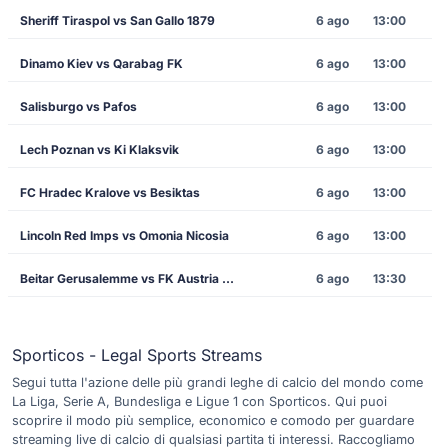
Sheriff Tiraspol vs San Gallo 1879
6 ago
13:00
Dinamo Kiev vs Qarabag FK
6 ago
13:00
Salisburgo vs Pafos
6 ago
13:00
Lech Poznan vs Ki Klaksvik
6 ago
13:00
FC Hradec Kralove vs Besiktas
6 ago
13:00
Lincoln Red Imps vs Omonia Nicosia
6 ago
13:00
Beitar Gerusalemme vs FK Austria Wien
6 ago
13:30
Sporticos - Legal Sports Streams
Segui tutta l'azione delle più grandi leghe di calcio del mondo come
La Liga, Serie A, Bundesliga e Ligue 1 con Sporticos. Qui puoi
scoprire il modo più semplice, economico e comodo per guardare
streaming live di calcio di qualsiasi partita ti interessi. Raccogliamo