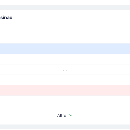
isinau
...
Altro