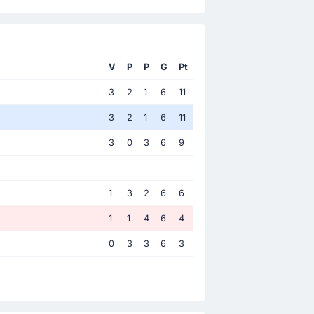
V
P
P
G
Pt
3
2
1
6
11
3
2
1
6
11
3
0
3
6
9
1
3
2
6
6
1
1
4
6
4
0
3
3
6
3