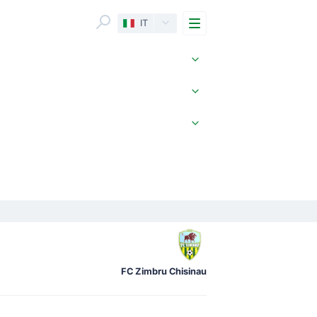
Menu
IT
FC Zimbru Chisinau