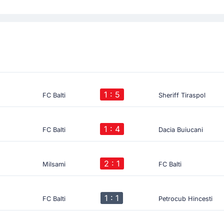
1 : 5
FC Balti
Sheriff Tiraspol
1 : 4
FC Balti
Dacia Buiucani
2 : 1
Milsami
FC Balti
1 : 1
FC Balti
Petrocub Hincesti