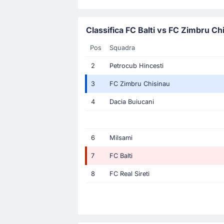
Classifica FC Balti vs FC Zimbru Ch
Pos
Squadra
2
Petrocub Hincesti
3
FC Zimbru Chisinau
4
Dacia Buiucani
6
Milsami
7
FC Balti
8
FC Real Sireti