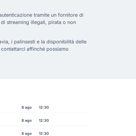
utenticazione tramite un fornitore di
 di streaming illegali, pirata o non
a, i palinsesti e la disponibilità delle
a contattarci affinché possiamo
8 ago
12:30
8 ago
12:30
8 ago
12:30