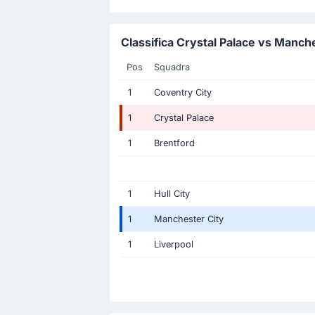
Classifica Crystal Palace vs Manch
Pos
Squadra
1
Coventry City
1
Crystal Palace
1
Brentford
1
Hull City
1
Manchester City
1
Liverpool