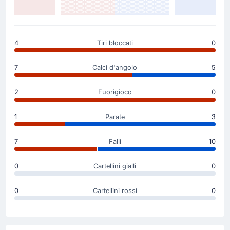
Gol Napoli! Kevin De Bruyne ha gonfiato la rete
aumentando così il vantaggio dei suoi. Il tabellone
ora dice 3 - 0.
4
Tiri bloccati
0
7
Calci d'angolo
5
Goal !
45'
Filippo Terracciano
(Marcatore)
2
Fuorigioco
0
Che sfortuna per Filippo Terracciano (Napoli)! Il
giocatore ha siglato un'autorete e ora il risultato è di
1
Parate
3
2 - 0.
7
Falli
10
Goal !
3'
0
Cartellini gialli
0
Scott McTominay
(Marcatore)
Kevin De Bruyne
(Assist)
0
Cartellini rossi
0
Rete! Napoli in gol con Scott McTominay! Ora il
risultato è 1 - 0.