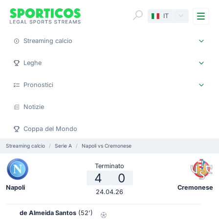
Me
IT
Streaming calcio
Leghe
Pronostici
Notizie
Coppa del Mondo
Streaming calcio
Serie A
Napoli vs Cremonese
Terminato
4
0
Napoli
Cremonese
24.04.26
de Almeida Santos
(52')