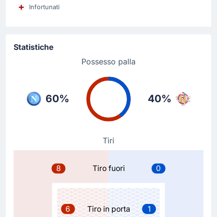
Infortunati
Alessio Zerbin rimpiazza Romano Floriani per la squadra
in trasferta.
Sostituzione
Statistiche
46'
David Okereke
Possesso palla
Jari Vandeputte
Second cambio Cremonese: David Okereke lascia il
posto a Jari Vandeputte.
60%
40%
Sostituzione
46'
Warren Bondo
Tiri
Alberto Grassi
Cambio Cremonese! Alberto Grassi sostituisce Warren
Bondo. Questo e' il first cambio per Marco Giampaolo.
8
Tiro fuori
0
Goal !
45'
6
Tiro in porta
1
Kevin De Bruyne
(Marcatore)