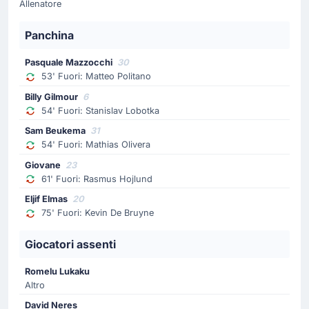
Allenatore
Sostituzione
53'
Matteo Politano
Panchina
Pasquale Mazzocchi
Pasquale Mazzocchi
30
Cambio Napoli! Il tecnico Antonio Conte fa il suo first
53' Fuori: Matteo Politano
cambio sostituendo Matteo Politano con Pasquale
Mazzocchi.
Billy Gilmour
6
54' Fuori: Stanislav Lobotka
Sam Beukema
31
Goal !
54' Fuori: Mathias Olivera
52'
Alisson de Almeida Santos
(Marcatore)
Giovane
23
Vanja Milinkovic-Savic
(Assist)
61' Fuori: Rasmus Hojlund
Gol! Alisson de Almeida Santos (Napoli) aumenta il
Eljif Elmas
20
vantaggio per i suoi, portando così il risultato sul 4 -
75' Fuori: Kevin De Bruyne
0.
Giocatori assenti
Sostituzione
Romelu Lukaku
46'
Romano Floriani
Altro
Alessio Zerbin
David Neres