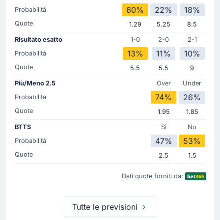
60%
22%
18%
Probabilità
Quote
1.29
5.25
8.5
Risultato esatto
1-0
2-0
2-1
13%
11%
10%
Probabilità
Quote
5.5
5.5
9
Più/Meno 2.5
Over
Under
74%
26%
Probabilità
Quote
1.95
1.85
BTTS
Sì
No
47%
53%
Probabilità
Quote
2.5
1.5
Dati quote forniti da:
Tutte le previsioni