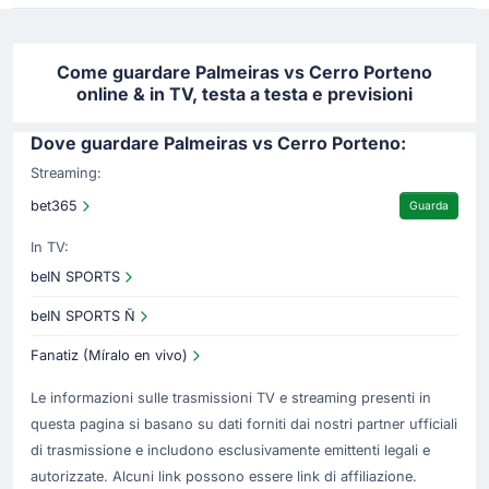
Come guardare Palmeiras vs Cerro Porteno
online & in TV, testa a testa e previsioni
Dove guardare Palmeiras vs Cerro Porteno:
Streaming:
bet365
Guarda
In TV:
beIN SPORTS
beIN SPORTS Ñ
Fanatiz (Míralo en vivo)
Le informazioni sulle trasmissioni TV e streaming presenti in
questa pagina si basano su dati forniti dai nostri partner ufficiali
di trasmissione e includono esclusivamente emittenti legali e
autorizzate. Alcuni link possono essere link di affiliazione.