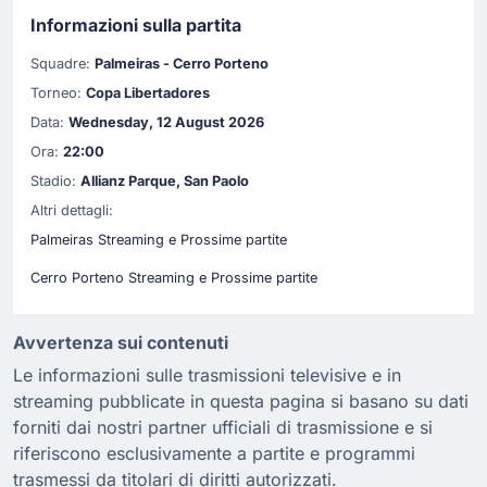
Informazioni sulla partita
Squadre:
Palmeiras - Cerro Porteno
Torneo:
Copa Libertadores
Data:
Wednesday, 12 August 2026
Ora:
22:00
Stadio:
Allianz Parque, San Paolo
Altri dettagli:
Palmeiras Streaming e Prossime partite
Cerro Porteno Streaming e Prossime partite
Avvertenza sui contenuti
Le informazioni sulle trasmissioni televisive e in
streaming pubblicate in questa pagina si basano su dati
forniti dai nostri partner ufficiali di trasmissione e si
riferiscono esclusivamente a partite e programmi
trasmessi da titolari di diritti autorizzati.