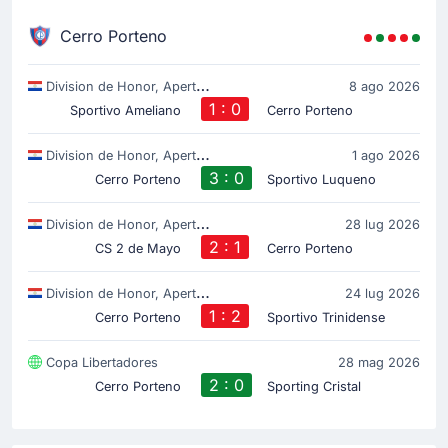
Cerro Porteno
Division de Honor, Apertura
8 ago 2026
1 : 0
Sportivo Ameliano
Cerro Porteno
Division de Honor, Apertura
1 ago 2026
3 : 0
Cerro Porteno
Sportivo Luqueno
Division de Honor, Apertura
28 lug 2026
2 : 1
CS 2 de Mayo
Cerro Porteno
Division de Honor, Apertura
24 lug 2026
1 : 2
Cerro Porteno
Sportivo Trinidense
Copa Libertadores
28 mag 2026
2 : 0
Cerro Porteno
Sporting Cristal