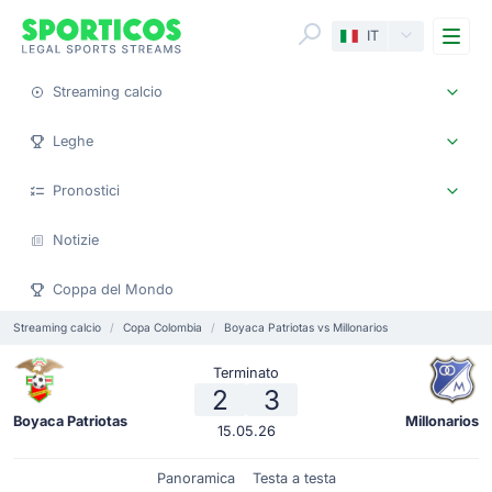
Me
IT
Streaming calcio
Leghe
Pronostici
Notizie
Coppa del Mondo
Streaming calcio
Copa Colombia
Boyaca Patriotas vs Millonarios
Terminato
2
3
Boyaca Patriotas
Millonarios
15.05.26
Panoramica
Testa a testa