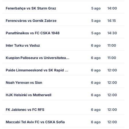
Fenerbahçe vs SK Sturm Graz
5 ago
14:00
Ferencváros vs Gornik Zabrze
5 ago
14:15
Panathinaikos vs FC CSKA 1948
5 ago
14:30
Inter Turku vs Vaduz
6 ago
11:00
Kuopion Palloseura vs Universitatea Craiova
6 ago
11:00
Paide Linnameeskond vs SK Rapid Vienna
6 ago
12:00
Noah Yerevan vs Sion
6 ago
12:00
HJK Helsinki vs Motherwell
6 ago
12:00
FK Jablonec vs FC RFS
6 ago
12:00
Maccabi Tel Aviv FC vs CSKA Sofia
6 ago
12:00