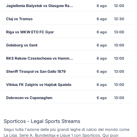
Jagiellonia Bialystok vs Glasgow Rangers
6 ago
12:00
Cluj vs Tromso
6 ago
12:30
Riga vs WKW ETO FC Gyor
6 ago
13:00
Goteborg vs Gent
6 ago
13:00
RKS Rakow Czestochowa vs Hammarby
6 ago
13:00
Sheriff Tiraspol vs San Gallo 1879
6 ago
13:00
Vilnius FK Zalgiris vs Hajduk Spalato
6 ago
13:00
Debrecen vs Copenaghen
6 ago
13:00
Sporticos - Legal Sports Streams
Segui tutta l'azione delle più grandi leghe di calcio del mondo come
La Liga, Serie A, Bundesliga e Ligue 1 con Sporticos. Qui puoi