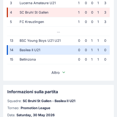
3
Lucerna Amateure U21
1
0
0
1
3
4
SC Bruhl St Gallen
1
0
0
1
3
5
FC Kreuzlingen
1
0
0
1
3
...
13
BSC Young Boys U21 U21
0
0
1
1
0
14
Basilea II U21
0
0
1
1
0
15
Bellinzona
0
0
1
1
0
Altro
Informazioni sulla partita
Squadre:
SC Bruhl St Gallen - Basilea II U21
Torneo:
Promotion League
Data:
Saturday, 30 May 2026