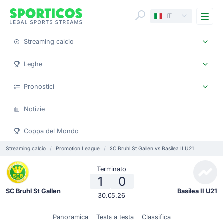
Me
IT
Streaming calcio
Leghe
Pronostici
Notizie
Coppa del Mondo
Streaming calcio
Promotion League
SC Bruhl St Gallen vs Basilea II U21
Terminato
1
0
SC Bruhl St Gallen
Basilea II U21
30.05.26
Panoramica
Testa a testa
Classifica