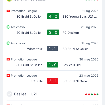
Promotion League
31 lug 2026
4 : 2
B
SC Young Boys U21 U21
SC Bruhl St Gallen
Amichevoli
25 lug 2026
3 : 0
SC Bruhl St Gallen
FC Dietikon
Amichevoli
14 lug 2026
1 : 1
Winterthur
SC Bruhl St Gallen
Promotion League
30 mag 2026
1 : 0
SC Bruhl St Gallen
Basilea II U21
Promotion League
23 mag 2026
3 : 1
FC Bulle
SC Bruhl St Gallen
Basilea II U21