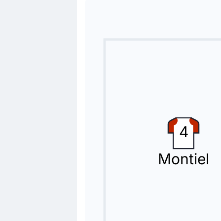
Goal !
76'
Lionel Messi
(Marcatore)
Nicolás González
(Assist)
Gol! Lionel Messi (Argentina) aument
gol, il risultato è ora di 3 - 0.
Sostituzione
64'
Anis Hadj Moussa Hadj Mouss
Riyad Mahrez
Terzo cambio Algeria: Anis Hadj Mous
4
Sostituzione
Montiel
64'
Amine Gouiri
Mohamed El Amine Amoura
Vladimir Petkovic realizza il suo s
Sostituzione