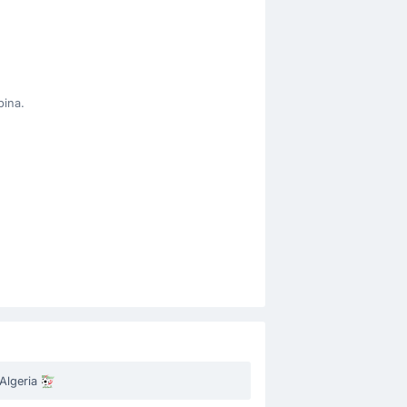
bina.
Algeria