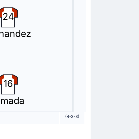
24
rnandez
 Messi!
16
lmada
(4-3-3)