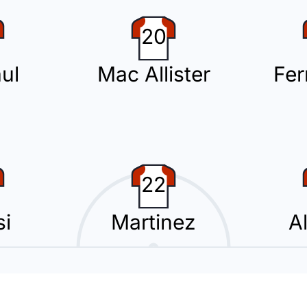
20
ui lascia il posto a Houssem Aouar.
ul
Mac Allister
Fe
enta il suo vantaggio che è ora di 2 - 0 a Kansas City. Marcatore: Lionel
22
i
Martinez
A
ostituisce Thiago Almada. Questo e' il terzo cambio per Lionel Scaloni.