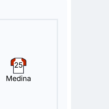
assist di Nicolás González in occasione del
25
Medina