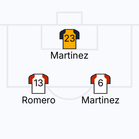
a il vantaggio per i suoi, portando così il risultato sul 3 - 0. Grazie all'
23
Martinez
a
sa lascia il posto a Riyad Mahrez.
13
6
Romero
Martinez
econdo cambio con Mohamed Amoura che rimpiazza Amine Gouiri.