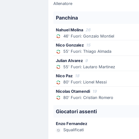
Allenatore
Cambio Argentina: Julian Alvarez pren
Panchina
Sostituzione
Nahuel Molina
26
46'
Gonzalo Montiel
46' Fuori: Gonzalo Montiel
Nahuel Molina
Nico Gonzalez
15
Cambio Argentina: Nahuel Molina è il 
55' Fuori: Thiago Almada
Julian Alvarez
9
55' Fuori: Lautaro Martinez
Goal !
17'
Nico Paz
18
Lionel Messi
(Marcatore)
80' Fuori: Lionel Messi
Rodrigo De Paul
(Assist)
Nicolas Otamendi
19
Lionel Messi ha messo la palla in ret
80' Fuori: Cristian Romero
Giocatori assenti
Inizio della partita
Enzo Fernandez
Squalificati