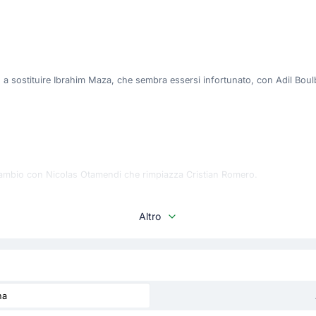
to a sostituire Ibrahim Maza, che sembra essersi infortunato, con Adil Boul
o cambio con Nicolas Otamendi che rimpiazza Cristian Romero.
Altro
 cambio con Nico Paz che rimpiazza Lionel Messi.
na