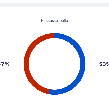
Possesso palla
47%
53