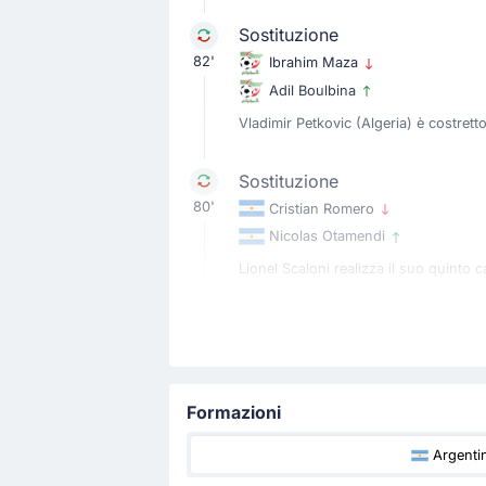
Sostituzione
82'
Ibrahim Maza
Adil Boulbina
Vladimir Petkovic (Algeria) è costret
Sostituzione
80'
Cristian Romero
Nicolas Otamendi
Lionel Scaloni realizza il suo quint
Sostituzione
80'
Lionel Messi
Nicolas Paz Martinez
Formazioni
Lionel Scaloni realizza il suo quarto
Argenti