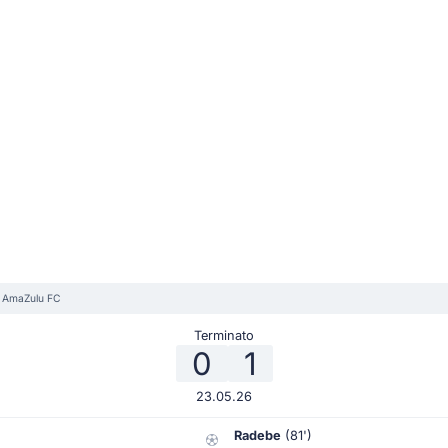
s AmaZulu FC
Terminato
0
1
23.05.26
Radebe
(81')