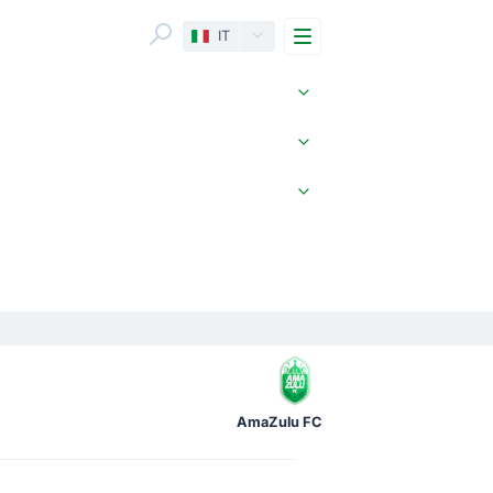
Menu
IT
AmaZulu FC