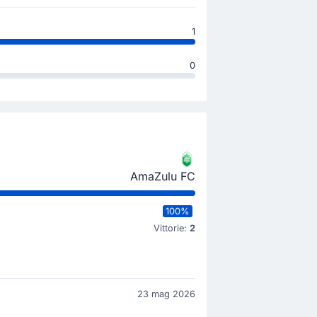
1
0
AmaZulu FC
100%
Vittorie:
2
23 mag 2026