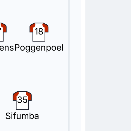
7
18
ens
Poggenpoel
35
Sifumba