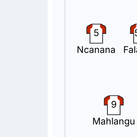
5
Ncanana
Fa
9
Mahlangu