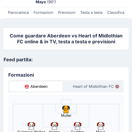
Mayo
(90')
Panoramica
Formazioni
Previsioni
Testa a testa
Classifica
Come guardare Aberdeen vs Heart of Midlothian
FC online & in TV, testa a testa e previsioni
Feed partita:
Formazioni
Aberdeen
Heart of Midlothian FC
27
Muller
24
26
28
23
Guinness-Walker
Happe
Cadden
Mayo