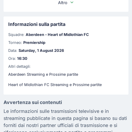
Altro
Informazioni sulla partita
Squadre:
Aberdeen - Heart of Midlothian FC
Torneo:
Premiership
Data:
Saturday, 1 August 2026
Ora:
16:30
Altri dettagli:
Aberdeen Streaming e Prossime partite
Heart of Midlothian FC Streaming e Prossime partite
Avvertenza sui contenuti
Le informazioni sulle trasmissioni televisive e in
streaming pubblicate in questa pagina si basano su dati
forniti dai nostri partner ufficiali di trasmissione e si