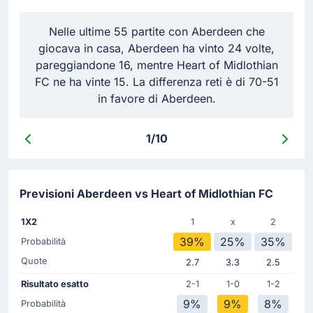
Nelle ultime 55 partite con Aberdeen che
giocava in casa, Aberdeen ha vinto 24 volte,
pareggiandone 16, mentre Heart of Midlothian
FC ne ha vinte 15. La differenza reti è di 70-51
in favore di Aberdeen.
1/10
Previsioni Aberdeen vs Heart of Midlothian FC
1X2
1
x
2
39%
25%
35%
Probabilità
Quote
2.7
3.3
2.5
Risultato esatto
2-1
1-0
1-2
9%
9%
8%
Probabilità