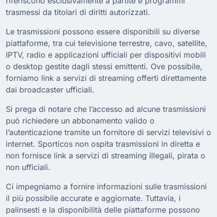
riferiscono esclusivamente a partite e programmi
trasmessi da titolari di diritti autorizzati.
Le trasmissioni possono essere disponibili su diverse
piattaforme, tra cui televisione terrestre, cavo, satellite,
IPTV, radio e applicazioni ufficiali per dispositivi mobili
o desktop gestite dagli stessi emittenti. Ove possibile,
forniamo link a servizi di streaming offerti direttamente
dai broadcaster ufficiali.
Si prega di notare che l’accesso ad alcune trasmissioni
può richiedere un abbonamento valido o
l’autenticazione tramite un fornitore di servizi televisivi o
internet. Sporticos non ospita trasmissioni in diretta e
non fornisce link a servizi di streaming illegali, pirata o
non ufficiali.
Ci impegniamo a fornire informazioni sulle trasmissioni
il più possibile accurate e aggiornate. Tuttavia, i
palinsesti e la disponibilità delle piattaforme possono