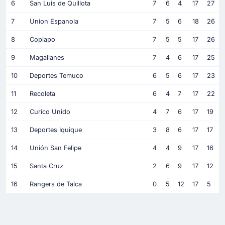
6
San Luis de Quillota
7
6
4
17
27
7
Union Espanola
7
5
6
18
26
8
Copiapo
7
5
5
17
26
9
Magallanes
7
4
6
17
25
10
Deportes Temuco
6
5
6
17
23
11
Recoleta
6
4
7
17
22
12
Curico Unido
4
7
6
17
19
13
Deportes Iquique
3
8
6
17
17
14
Unión San Felipe
4
4
9
17
16
15
Santa Cruz
2
6
9
17
12
16
Rangers de Talca
0
5
12
17
5