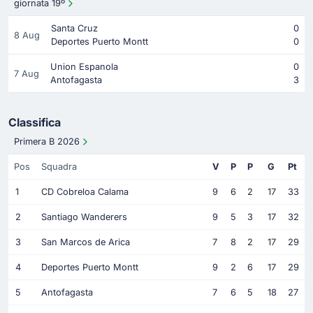
giornata 19º
Santa Cruz
0
8 Aug
Deportes Puerto Montt
0
Union Espanola
0
7 Aug
Antofagasta
3
Classifica
Primera B 2026
Pos
Squadra
V
P
P
G
Pt
1
CD Cobreloa Calama
9
6
2
17
33
2
Santiago Wanderers
9
5
3
17
32
3
San Marcos de Arica
7
8
2
17
29
4
Deportes Puerto Montt
9
2
6
17
29
5
Antofagasta
7
6
5
18
27