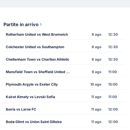
Partite in arrivo
Rotherham United vs West Bromwich
8 ago
12:30
Colchester United vs Southampton
8 ago
12:30
Cheltenham Town vs Charlton Athletic
8 ago
12:30
Mansfield Town vs Sheffield United FC
9 ago
11:00
Plymouth Argyle vs Exeter City
10 ago
15:00
Kairat Almaty vs Levski Sofia
11 ago
11:00
Iberia vs Larne FC
11 ago
12:00
Bodø Glimt vs Union Saint Gilloise
11 ago
12:00