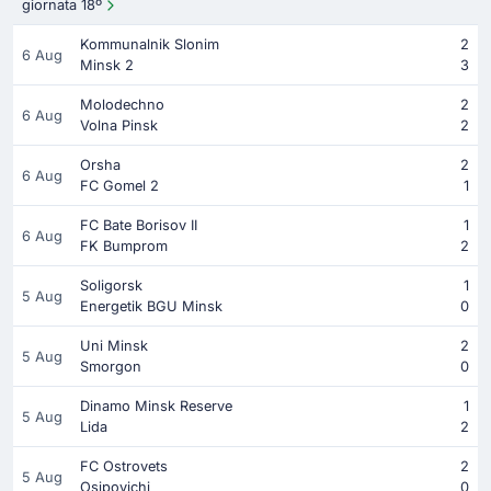
giornata 18º
Kommunalnik Slonim
2
6 Aug
Minsk 2
3
Molodechno
2
6 Aug
Volna Pinsk
2
Orsha
2
6 Aug
FC Gomel 2
1
FC Bate Borisov II
1
6 Aug
FK Bumprom
2
Soligorsk
1
5 Aug
Energetik BGU Minsk
0
Uni Minsk
2
5 Aug
Smorgon
0
Dinamo Minsk Reserve
1
5 Aug
Lida
2
FC Ostrovets
2
5 Aug
Osipovichi
0