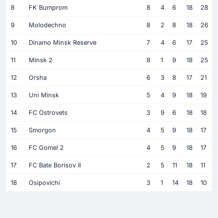
8
FK Bumprom
8
4
6
18
28
9
Molodechno
8
2
8
18
26
10
Dinamo Minsk Reserve
7
4
6
17
25
11
Minsk 2
8
1
9
18
25
12
Orsha
6
3
8
17
21
13
Uni Minsk
5
4
9
18
19
14
FC Ostrovets
3
9
6
18
18
15
Smorgon
4
5
9
18
17
16
FC Gomel 2
4
5
9
18
17
17
FC Bate Borisov II
2
5
11
18
11
18
Osipovichi
3
1
14
18
10