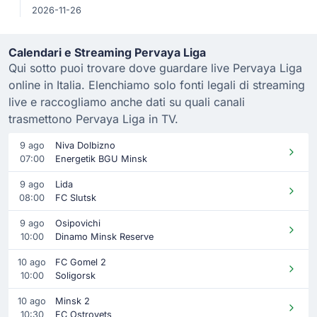
2026-11-26
Calendari e Streaming Pervaya Liga
Qui sotto puoi trovare dove guardare live Pervaya Liga
online in Italia. Elenchiamo solo fonti legali di streaming
live e raccogliamo anche dati su quali canali
trasmettono Pervaya Liga in TV.
9 ago
Niva Dolbizno
07:00
Energetik BGU Minsk
9 ago
Lida
08:00
FC Slutsk
9 ago
Osipovichi
10:00
Dinamo Minsk Reserve
10 ago
FC Gomel 2
10:00
Soligorsk
10 ago
Minsk 2
10:30
FC Ostrovets