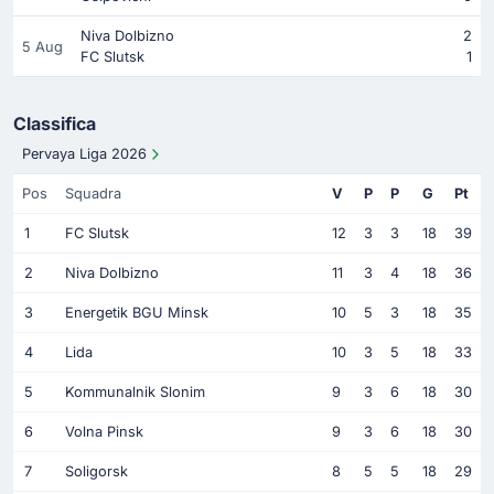
Niva Dolbizno
2
5 Aug
FC Slutsk
1
Classifica
Pervaya Liga 2026
Pos
Squadra
V
P
P
G
Pt
1
FC Slutsk
12
3
3
18
39
2
Niva Dolbizno
11
3
4
18
36
3
Energetik BGU Minsk
10
5
3
18
35
4
Lida
10
3
5
18
33
5
Kommunalnik Slonim
9
3
6
18
30
6
Volna Pinsk
9
3
6
18
30
7
Soligorsk
8
5
5
18
29