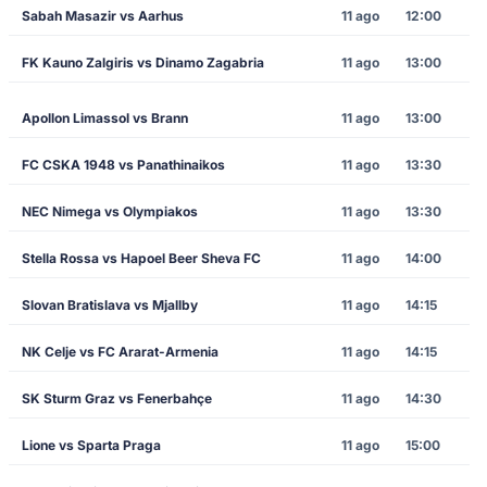
Sabah Masazir vs Aarhus
11 ago
12:00
FK Kauno Zalgiris vs Dinamo Zagabria
11 ago
13:00
Apollon Limassol vs Brann
11 ago
13:00
FC CSKA 1948 vs Panathinaikos
11 ago
13:30
NEC Nimega vs Olympiakos
11 ago
13:30
Stella Rossa vs Hapoel Beer Sheva FC
11 ago
14:00
Slovan Bratislava vs Mjallby
11 ago
14:15
NK Celje vs FC Ararat-Armenia
11 ago
14:15
SK Sturm Graz vs Fenerbahçe
11 ago
14:30
Lione vs Sparta Praga
11 ago
15:00