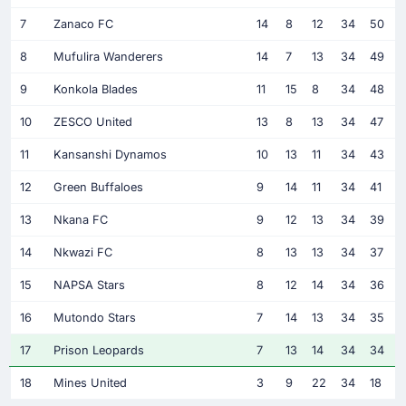
7
Zanaco FC
14
8
12
34
50
8
Mufulira Wanderers
14
7
13
34
49
9
Konkola Blades
11
15
8
34
48
10
ZESCO United
13
8
13
34
47
11
Kansanshi Dynamos
10
13
11
34
43
12
Green Buffaloes
9
14
11
34
41
13
Nkana FC
9
12
13
34
39
14
Nkwazi FC
8
13
13
34
37
15
NAPSA Stars
8
12
14
34
36
16
Mutondo Stars
7
14
13
34
35
17
Prison Leopards
7
13
14
34
34
18
Mines United
3
9
22
34
18