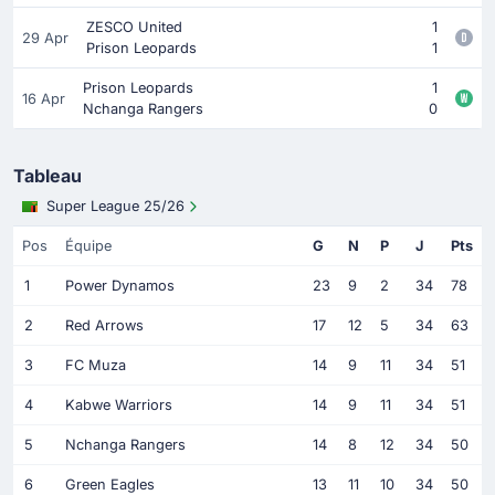
ZESCO United
1
29 Apr
Prison Leopards
1
Prison Leopards
1
16 Apr
Nchanga Rangers
0
Tableau
Super League 25/26
Pos
Équipe
G
N
P
J
Pts
1
Power Dynamos
23
9
2
34
78
2
Red Arrows
17
12
5
34
63
3
FC Muza
14
9
11
34
51
4
Kabwe Warriors
14
9
11
34
51
5
Nchanga Rangers
14
8
12
34
50
6
Green Eagles
13
11
10
34
50