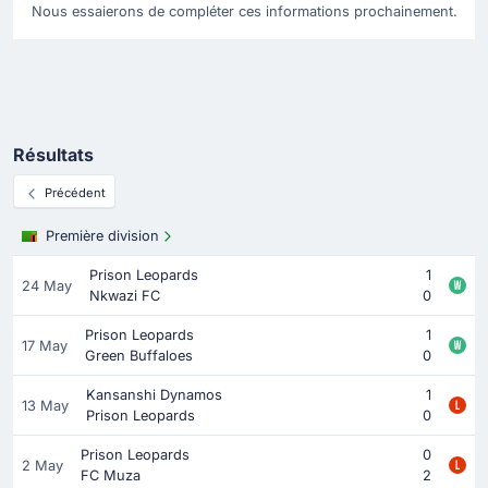
Nous essaierons de compléter ces informations prochainement.
Résultats
Précédent
Première division
Prison Leopards
1
24 May
Nkwazi FC
0
Prison Leopards
1
17 May
Green Buffaloes
0
Kansanshi Dynamos
1
13 May
Prison Leopards
0
Prison Leopards
0
2 May
FC Muza
2