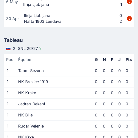
6 May
Ilirija Ljubljana
1
Ilirija Ljubljana
0
30 Apr
Nafta 1903 Lendava
2
Tableau
2. SNL 26/27
Pos
Équipe
G
N
P
J
Pts
1
Tabor Sezana
0
0
0
0
0
1
NK Brezice 1919
0
0
0
0
0
1
NK Krsko
0
0
0
0
0
1
Jadran Dekani
0
0
0
0
0
1
NK Bilje
0
0
0
0
0
1
Rudar Velenje
0
0
0
0
0
1
NK Krka
0
0
0
0
0