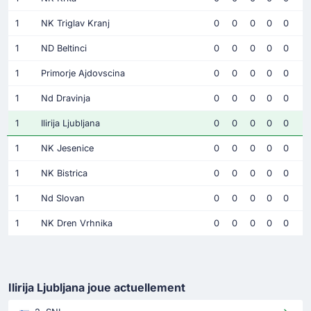
1
NK Triglav Kranj
0
0
0
0
0
1
ND Beltinci
0
0
0
0
0
1
Primorje Ajdovscina
0
0
0
0
0
1
Nd Dravinja
0
0
0
0
0
1
Ilirija Ljubljana
0
0
0
0
0
1
NK Jesenice
0
0
0
0
0
1
NK Bistrica
0
0
0
0
0
1
Nd Slovan
0
0
0
0
0
1
NK Dren Vrhnika
0
0
0
0
0
Ilirija Ljubljana joue actuellement