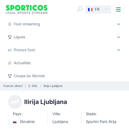
Me
FR
Foot streaming
Ligues
Pronos foot
Actualités
Coupe du Monde
Foot en direct
2. SNL
Ilirija Ljubljana
Ilirija Ljubljana
Pays:
Ville:
Stade:
Slovénie
Ljubljana
Sportni Park Ilirija