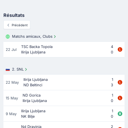
Résultats
Précédent
Matchs amicaux, Clubs
TSC Backa Topola
4
22 Jul
Ilirija Ljubljana
0
2. SNL
Ilirija Ljubljana
1
22 May
ND Beltinci
3
ND Gorica
1
15 May
Ilirija Ljubljana
0
Ilirija Ljubljana
1
9 May
NK Bilje
0
Nd Dravinja
2