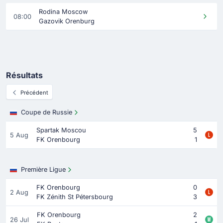
Rodina Moscow
08:00
Gazovik Orenburg
Résultats
Précédent
Coupe de Russie
Spartak Moscou
5
5 Aug
FK Orenbourg
1
Première Ligue
FK Orenbourg
0
2 Aug
FK Zénith St Pétersbourg
3
FK Orenbourg
2
26 Jul