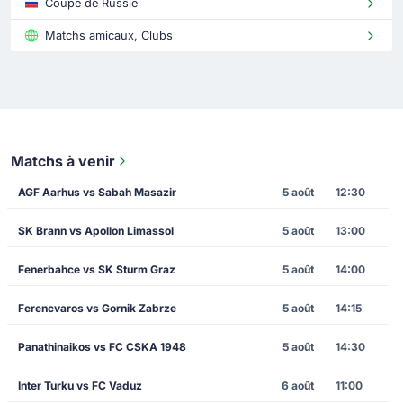
Coupe de Russie
Matchs amicaux, Clubs
Matchs à venir
AGF Aarhus vs Sabah Masazir
5 août
12:30
SK Brann vs Apollon Limassol
5 août
13:00
Fenerbahce vs SK Sturm Graz
5 août
14:00
Ferencvaros vs Gornik Zabrze
5 août
14:15
Panathinaikos vs FC CSKA 1948
5 août
14:30
Inter Turku vs FC Vaduz
6 août
11:00