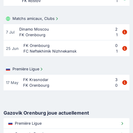
FK Rostov
1
Matchs amicaux, Clubs
Dinamo Moscou
2
7 Jul
FK Orenbourg
1
FK Orenbourg
0
25 Jun
FC Neftekhimik Nizhnekamsk
1
Première Ligue
FK Krasnodar
3
17 May
FK Orenbourg
0
Gazovik Orenburg joue actuellement
Première Ligue