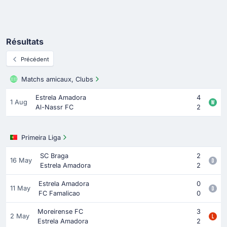
Résultats
Précédent
Matchs amicaux, Clubs
Estrela Amadora
4
1 Aug
Al-Nassr FC
2
Primeira Liga
SC Braga
2
16 May
Estrela Amadora
2
Estrela Amadora
0
11 May
FC Famalicao
0
Moreirense FC
3
2 May
Estrela Amadora
2