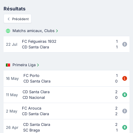
Résultats
Précédent
Matchs amicaux, Clubs
FC Felgueiras 1932
1
22 Jul
CD Santa Clara
1
Primeira Liga
FC Porto
1
16 May
CD Santa Clara
0
CD Santa Clara
2
11 May
CD Nacional
0
FC Arouca
2
2 May
CD Santa Clara
2
CD Santa Clara
2
26 Apr
SC Braga
1