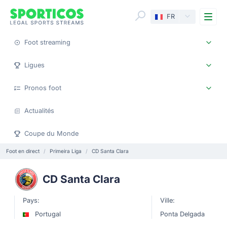
Me
FR
Foot streaming
Ligues
Pronos foot
Actualités
Coupe du Monde
Foot en direct
Primeira Liga
CD Santa Clara
CD Santa Clara
Pays:
Ville:
Portugal
Ponta Delgada