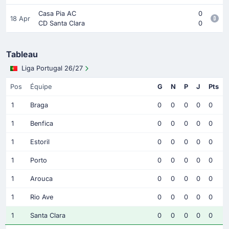
Casa Pia AC
0
18 Apr
CD Santa Clara
0
Tableau
Liga Portugal 26/27
Pos
Équipe
G
N
P
J
Pts
1
Braga
0
0
0
0
0
1
Benfica
0
0
0
0
0
1
Estoril
0
0
0
0
0
1
Porto
0
0
0
0
0
1
Arouca
0
0
0
0
0
1
Rio Ave
0
0
0
0
0
1
Santa Clara
0
0
0
0
0