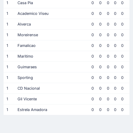
1
Casa Pia
0
0
0
0
0
1
Academico Viseu
0
0
0
0
0
1
Alverca
0
0
0
0
0
1
Moreirense
0
0
0
0
0
1
Famalicao
0
0
0
0
0
1
Maritimo
0
0
0
0
0
1
Guimaraes
0
0
0
0
0
1
Sporting
0
0
0
0
0
1
CD Nacional
0
0
0
0
0
1
Gil Vicente
0
0
0
0
0
1
Estrela Amadora
0
0
0
0
0