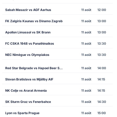
Sabah Masazir vs AGF Aarhus
11 août
12:00
FK Zalgiris Kaunas vs Dinamo Zagreb
11 août
13:00
Apollon Limassol vs SK Brann
11 août
13:00
FC CSKA 1948 vs Panathinaikos
11 août
13:30
NEC Nimègue vs Olympiakos
11 août
13:30
Red Star Belgrade vs Hapoel Beer Sheva
11 août
14:00
Slovan Bratislava vs Mjällby AIF
11 août
14:15
NK Celje vs Ararat Armenia
11 août
14:15
SK Sturm Graz vs Fenerbahce
11 août
14:30
Lyon vs Sparta Prague
11 août
15:00