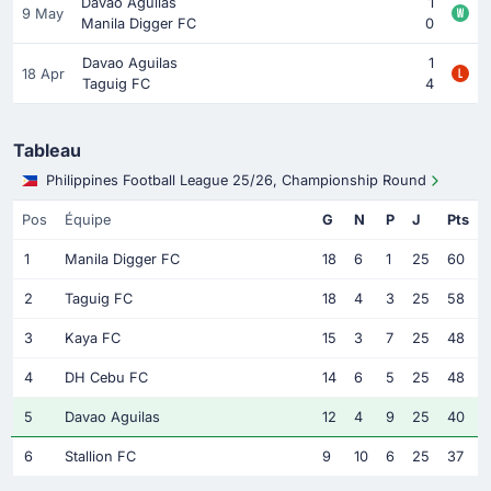
Davao Aguilas
1
9 May
Manila Digger FC
0
Davao Aguilas
1
18 Apr
Taguig FC
4
Tableau
Philippines Football League 25/26, Championship Round
Pos
Équipe
G
N
P
J
Pts
1
Manila Digger FC
18
6
1
25
60
2
Taguig FC
18
4
3
25
58
3
Kaya FC
15
3
7
25
48
4
DH Cebu FC
14
6
5
25
48
5
Davao Aguilas
12
4
9
25
40
6
Stallion FC
9
10
6
25
37