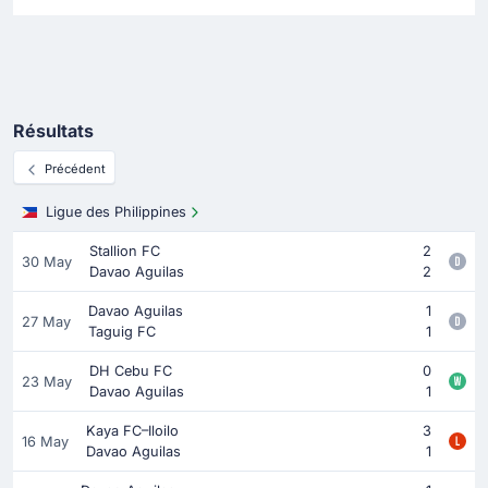
Résultats
Précédent
Ligue des Philippines
Stallion FC
2
30 May
Davao Aguilas
2
Davao Aguilas
1
27 May
Taguig FC
1
DH Cebu FC
0
23 May
Davao Aguilas
1
Kaya FC–Iloilo
3
16 May
Davao Aguilas
1