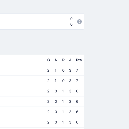
0
0
G
N
P
J
Pts
2
1
0
3
7
2
1
0
3
7
2
0
1
3
6
2
0
1
3
6
2
0
1
3
6
2
0
1
3
6