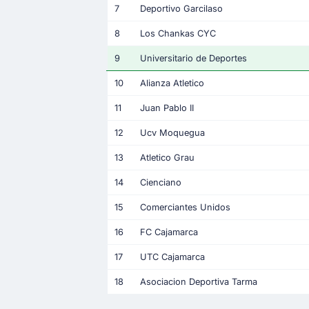
7
Deportivo Garcilaso
8
Los Chankas CYC
9
Universitario de Deportes
10
Alianza Atletico
11
Juan Pablo II
12
Ucv Moquegua
13
Atletico Grau
14
Cienciano
15
Comerciantes Unidos
16
FC Cajamarca
17
UTC Cajamarca
18
Asociacion Deportiva Tarma