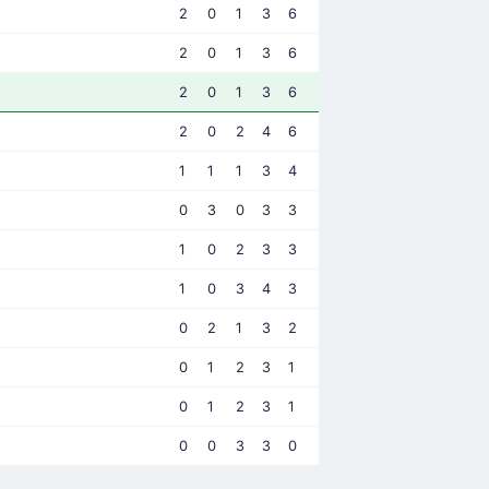
2
0
1
3
6
2
0
1
3
6
2
0
1
3
6
2
0
2
4
6
1
1
1
3
4
0
3
0
3
3
1
0
2
3
3
1
0
3
4
3
0
2
1
3
2
0
1
2
3
1
0
1
2
3
1
0
0
3
3
0