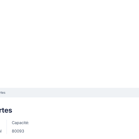
rtes
rtes
Capacité:
l
80093