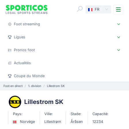
Me
FR
Foot streaming
Ligues
Pronos foot
Actualités
Coupe du Monde
Foot en direct
1. division
Lillestrom SK
Lillestrom SK
Pays:
Ville:
Stade:
Capacité:
Norvège
Lillestrøm
Åråsen
12234