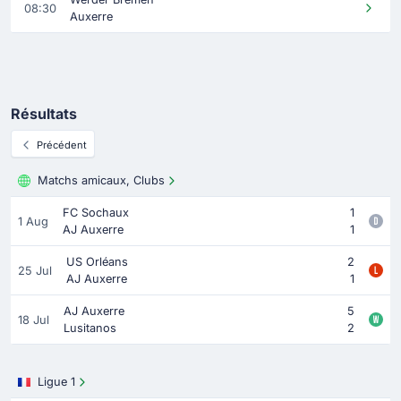
08:30
Auxerre
Résultats
Précédent
Matchs amicaux, Clubs
FC Sochaux
1
1 Aug
AJ Auxerre
1
US Orléans
2
25 Jul
AJ Auxerre
1
AJ Auxerre
5
18 Jul
Lusitanos
2
Ligue 1