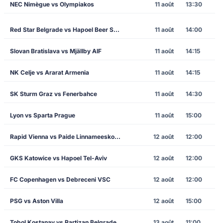
NEC Nimègue vs Olympiakos
11 août
13:30
Red Star Belgrade vs Hapoel Beer Sheva
11 août
14:00
Slovan Bratislava vs Mjällby AIF
11 août
14:15
NK Celje vs Ararat Armenia
11 août
14:15
SK Sturm Graz vs Fenerbahce
11 août
14:30
Lyon vs Sparta Prague
11 août
15:00
Rapid Vienna vs Paide Linnameeskond
12 août
12:00
GKS Katowice vs Hapoel Tel-Aviv
12 août
12:00
FC Copenhagen vs Debreceni VSC
12 août
12:00
PSG vs Aston Villa
12 août
15:00
Tobol Kostanay vs Partizan Belgrade
13 août
11:00