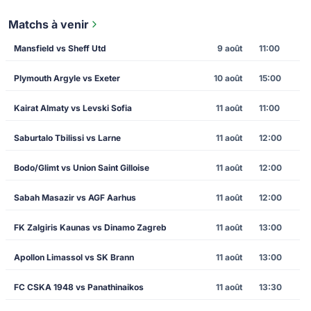
Matchs à venir
Mansfield vs Sheff Utd
9 août
11:00
Plymouth Argyle vs Exeter
10 août
15:00
Kairat Almaty vs Levski Sofia
11 août
11:00
Saburtalo Tbilissi vs Larne
11 août
12:00
Bodo/Glimt vs Union Saint Gilloise
11 août
12:00
Sabah Masazir vs AGF Aarhus
11 août
12:00
FK Zalgiris Kaunas vs Dinamo Zagreb
11 août
13:00
Apollon Limassol vs SK Brann
11 août
13:00
FC CSKA 1948 vs Panathinaikos
11 août
13:30