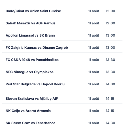
Bodo/Glimt vs Union Saint Gilloise
11 août
12:00
Sabah Masazir vs AGF Aarhus
11 août
12:00
Apollon Limassol vs SK Brann
11 août
13:00
FK Zalgiris Kaunas vs Dinamo Zagreb
11 août
13:00
FC CSKA 1948 vs Panathinaikos
11 août
13:30
NEC Nimègue vs Olympiakos
11 août
13:30
Red Star Belgrade vs Hapoel Beer Sheva
11 août
14:00
Slovan Bratislava vs Mjällby AIF
11 août
14:15
NK Celje vs Ararat Armenia
11 août
14:15
SK Sturm Graz vs Fenerbahce
11 août
14:30