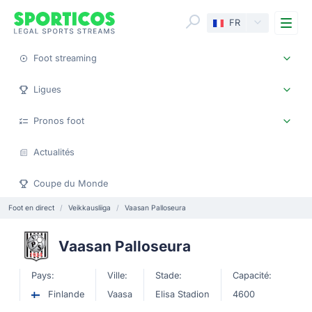
Me
FR
Foot streaming
Ligues
Pronos foot
Actualités
Coupe du Monde
Foot en direct
Veikkausliiga
Vaasan Palloseura
Vaasan Palloseura
Pays:
Ville:
Stade:
Capacité:
Finlande
Vaasa
Elisa Stadion
4600