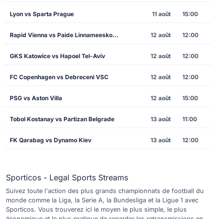
Lyon vs Sparta Prague
11 août
15:00
Rapid Vienna vs Paide Linnameeskond
12 août
12:00
GKS Katowice vs Hapoel Tel-Aviv
12 août
12:00
FC Copenhagen vs Debreceni VSC
12 août
12:00
PSG vs Aston Villa
12 août
15:00
Tobol Kostanay vs Partizan Belgrade
13 août
11:00
FK Qarabag vs Dynamo Kiev
13 août
12:00
Sporticos - Legal Sports Streams
Suivez toute l'action des plus grands championnats de football du
monde comme la Liga, la Serie A, la Bundesliga et la Ligue 1 avec
Sporticos. Vous trouverez ici le moyen le plus simple, le plus
économique et le plus pratique de regarder les retransmissions en