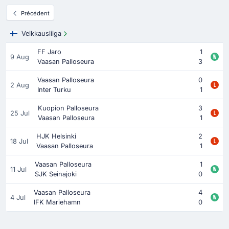
Précédent
Veikkausliiga
FF Jaro
1
9 Aug
Vaasan Palloseura
3
Vaasan Palloseura
0
2 Aug
Inter Turku
1
Kuopion Palloseura
3
25 Jul
Vaasan Palloseura
1
HJK Helsinki
2
18 Jul
Vaasan Palloseura
1
Vaasan Palloseura
1
11 Jul
SJK Seinajoki
0
Vaasan Palloseura
4
4 Jul
IFK Mariehamn
0