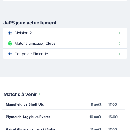
JaPS joue actuellement
Division 2
Matchs amicaux, Clubs
Coupe de Finlande
Matchs à venir
Mansfield vs Sheff Utd
9 août
11:00
Plymouth Argyle vs Exeter
10 août
15:00
Kairat Almaty vs Levski Sofia
11 août
11:00