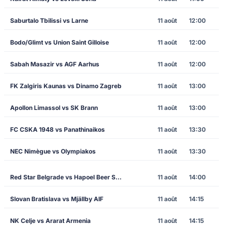
Saburtalo Tbilissi vs Larne
11 août
12:00
Bodo/Glimt vs Union Saint Gilloise
11 août
12:00
Sabah Masazir vs AGF Aarhus
11 août
12:00
FK Zalgiris Kaunas vs Dinamo Zagreb
11 août
13:00
Apollon Limassol vs SK Brann
11 août
13:00
FC CSKA 1948 vs Panathinaikos
11 août
13:30
NEC Nimègue vs Olympiakos
11 août
13:30
Red Star Belgrade vs Hapoel Beer Sheva
11 août
14:00
Slovan Bratislava vs Mjällby AIF
11 août
14:15
NK Celje vs Ararat Armenia
11 août
14:15