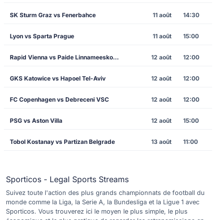
SK Sturm Graz vs Fenerbahce
11 août
14:30
Lyon vs Sparta Prague
11 août
15:00
Rapid Vienna vs Paide Linnameeskond
12 août
12:00
GKS Katowice vs Hapoel Tel-Aviv
12 août
12:00
FC Copenhagen vs Debreceni VSC
12 août
12:00
PSG vs Aston Villa
12 août
15:00
Tobol Kostanay vs Partizan Belgrade
13 août
11:00
Sporticos - Legal Sports Streams
Suivez toute l'action des plus grands championnats de football du
monde comme la Liga, la Serie A, la Bundesliga et la Ligue 1 avec
Sporticos. Vous trouverez ici le moyen le plus simple, le plus