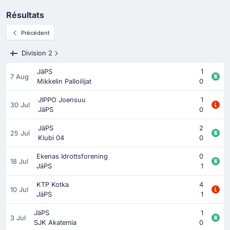
Résultats
Précédent
Division 2
JäPS
1
7 Aug
Mikkelin Palloilijat
0
JIPPO Joensuu
1
30 Jul
JäPS
0
JäPS
2
25 Jul
Klubi 04
0
Ekenas Idrottsforening
0
18 Jul
JäPS
1
KTP Kotka
4
10 Jul
JäPS
1
JäPS
1
3 Jul
SJK Akatemia
0