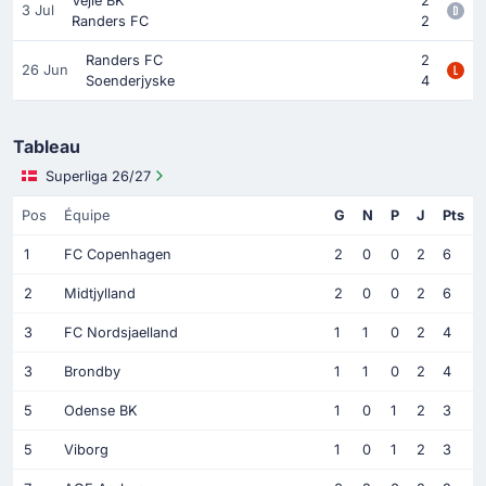
Vejle BK
2
3 Jul
Randers FC
2
Randers FC
2
26 Jun
Soenderjyske
4
Tableau
Superliga 26/27
Pos
Équipe
G
N
P
J
Pts
1
FC Copenhagen
2
0
0
2
6
2
Midtjylland
2
0
0
2
6
3
FC Nordsjaelland
1
1
0
2
4
3
Brondby
1
1
0
2
4
5
Odense BK
1
0
1
2
3
5
Viborg
1
0
1
2
3