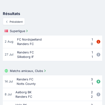
Résultats
Précédent
Superligue
FC Nordsjaelland
1
2 Aug
Randers FC
0
Randers FC
1
27 Jul
Silkeborg IF
1
Matchs amicaux, Clubs
Randers FC
3
14 Jul
Notts County
1
Aalborg BK
2
8 Jul
Randers FC
2