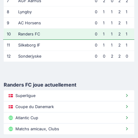
7
AGF Aarhus
0
2
0
2
2
8
Lyngby
0
1
1
2
1
9
AC Horsens
0
1
1
2
1
10
Randers FC
0
1
1
2
1
11
Silkeborg IF
0
1
1
2
1
12
Sonderjyske
0
0
2
2
0
Randers FC joue actuellement
Superligue
Coupe du Danemark
Atlantic Cup
Matchs amicaux, Clubs