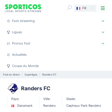
Me
FR
Foot streaming
Ligues
Pronos foot
Actualités
Coupe du Monde
Foot en direct
Superligue
Randers FC
Randers FC
Pays:
Ville:
Stade:
Danemark
Randers
Cepheus Park Randers