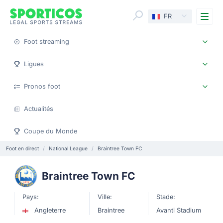
Me
FR
Foot streaming
Ligues
Pronos foot
Actualités
Coupe du Monde
Foot en direct
National League
Braintree Town FC
Braintree Town FC
Pays:
Ville:
Stade:
Angleterre
Braintree
Avanti Stadium