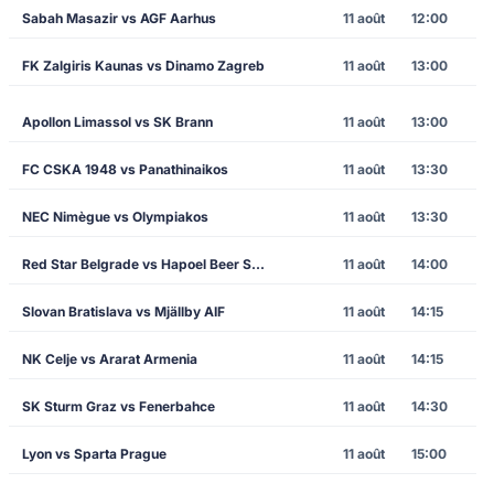
Sabah Masazir vs AGF Aarhus
11 août
12:00
FK Zalgiris Kaunas vs Dinamo Zagreb
11 août
13:00
Apollon Limassol vs SK Brann
11 août
13:00
FC CSKA 1948 vs Panathinaikos
11 août
13:30
NEC Nimègue vs Olympiakos
11 août
13:30
Red Star Belgrade vs Hapoel Beer Sheva
11 août
14:00
Slovan Bratislava vs Mjällby AIF
11 août
14:15
NK Celje vs Ararat Armenia
11 août
14:15
SK Sturm Graz vs Fenerbahce
11 août
14:30
Lyon vs Sparta Prague
11 août
15:00