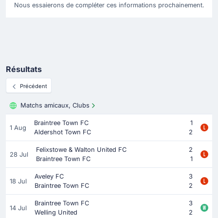
Nous essaierons de compléter ces informations prochainement.
Résultats
Précédent
Matchs amicaux, Clubs
Braintree Town FC
1
1 Aug
Aldershot Town FC
2
Felixstowe & Walton United FC
2
28 Jul
Braintree Town FC
1
Aveley FC
3
18 Jul
Braintree Town FC
2
Braintree Town FC
3
14 Jul
Welling United
2