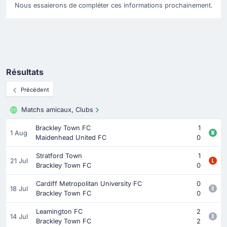
Nous essaierons de compléter ces informations prochainement.
Résultats
Précédent
Matchs amicaux, Clubs
Brackley Town FC
1
1 Aug
Maidenhead United FC
0
Stratford Town
1
21 Jul
Brackley Town FC
0
Cardiff Metropolitan University FC
0
18 Jul
Brackley Town FC
0
Leamington FC
2
14 Jul
Brackley Town FC
2