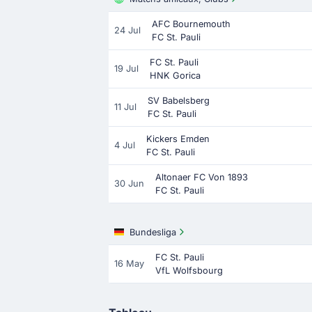
AFC Bournemouth
24 Jul
FC St. Pauli
FC St. Pauli
19 Jul
HNK Gorica
SV Babelsberg
11 Jul
FC St. Pauli
Kickers Emden
4 Jul
FC St. Pauli
Altonaer FC Von 1893
30 Jun
FC St. Pauli
Bundesliga
FC St. Pauli
16 May
VfL Wolfsbourg