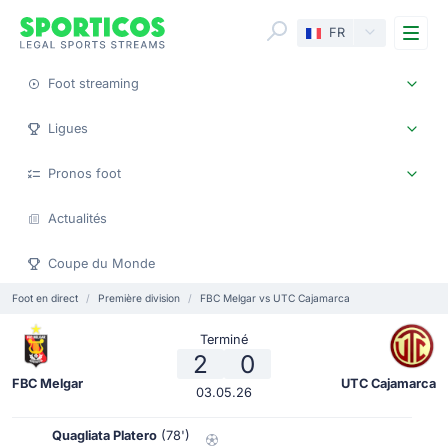
Me
FR
Foot streaming
Ligues
Pronos foot
Actualités
Coupe du Monde
Foot en direct
Première division
FBC Melgar vs UTC Cajamarca
Terminé
2
0
FBC Melgar
UTC Cajamarca
03.05.26
Quagliata Platero
(78')