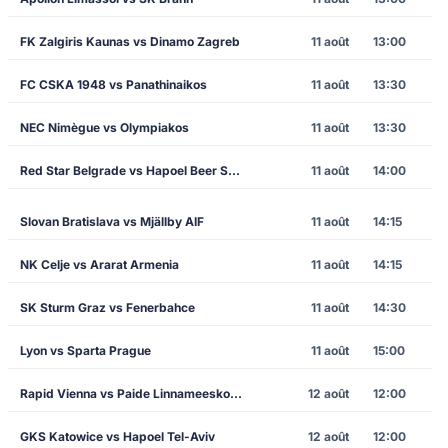
FK Zalgiris Kaunas vs Dinamo Zagreb
11 août
13:00
FC CSKA 1948 vs Panathinaikos
11 août
13:30
NEC Nimègue vs Olympiakos
11 août
13:30
Red Star Belgrade vs Hapoel Beer Sheva
11 août
14:00
Slovan Bratislava vs Mjällby AIF
11 août
14:15
NK Celje vs Ararat Armenia
11 août
14:15
SK Sturm Graz vs Fenerbahce
11 août
14:30
Lyon vs Sparta Prague
11 août
15:00
Rapid Vienna vs Paide Linnameeskond
12 août
12:00
GKS Katowice vs Hapoel Tel-Aviv
12 août
12:00