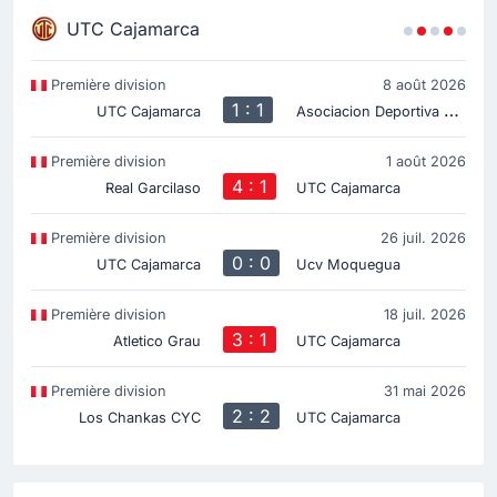
UTC Cajamarca
Première division
8 août 2026
1 : 1
A
sociacion Deportiva Tarma
UTC Cajamarca
Première division
1 août 2026
4 : 1
Real Garcilaso
UTC Cajamarca
Première division
26 juil. 2026
0 : 0
UTC Cajamarca
Ucv Moquegua
Première division
18 juil. 2026
3 : 1
Atletico Grau
UTC Cajamarca
Première division
31 mai 2026
2 : 2
Los Chankas CYC
UTC Cajamarca