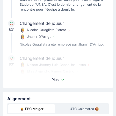
Stade de l'UNSA. C'est le dernier changement de la
rencontre pour l'équipe à domicile.
Changement de joueur
83'
Nicolas Quagliata Platero
Jhamir D'Arrigo
Nicolas Quagliata a été remplacé par Jhamir D'Arrigo.
Changement de joueur
83'
Nelson Jhonny Luis Cabanillas Jesus
Elias Alejandro Ramos Castillo
Elias Alejandro Ramos remplace Nelson Cabanillas pour
Plus
FBC Melgar ici au Stade de l'UNSA.
Changement de joueur
Alignement
80'
Gilmar Alonso Paredes Esquives
FBC Melgar
UTC Cajamarca
Santiago Galvez del Cuadro