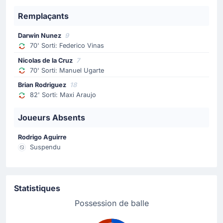
Remplaçants
Changement de joueur
Darwin Nunez
9
59'
Garry Rodrigues
70' Sorti: Federico Vinas
Helio Varela
Nicolas de la Cruz
7
Garry Rodrigues a été remplacé par Helio Varela.
70' Sorti: Manuel Ugarte
Brian Rodriguez
18
Changement de joueur
82' Sorti: Maxi Araujo
59'
Gilson Tavares
Joueurs Absents
Nuno Da Costa
Cap Vert effectue son deuxième changement avec Nuno
Rodrigo Aguirre
Da Costa qui remplace Gilson Benchimol.
Suspendu
Carte jaune
58'
Mathias Olivera
Statistiques
Mathias Olivera (Uruguay) récolte un carton jaune et
Possession de balle
devra faire attention pour la suite du match.