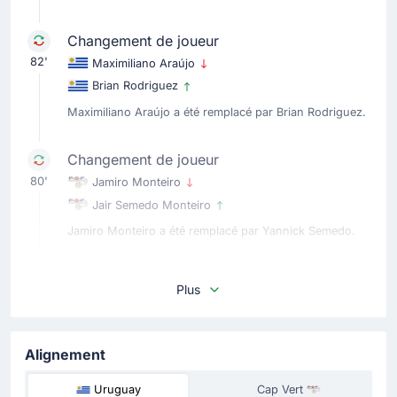
Changement de joueur
82'
Maximiliano Araújo
Brian Rodriguez
Maximiliano Araújo a été remplacé par Brian Rodriguez.
Changement de joueur
80'
Jamiro Monteiro
Jair Semedo Monteiro
Jamiro Monteiro a été remplacé par Yannick Semedo.
Changement de joueur
Plus
71'
Kevin Lenini Goncalves Pereira de Pina
Laros Duarte
Laros Duarte remplace Kevin Pina pour Cap Vert. C'est
Alignement
le quatrième remplacement opéré par l'entraineur de
Cap Vert.
Uruguay
Cap Vert