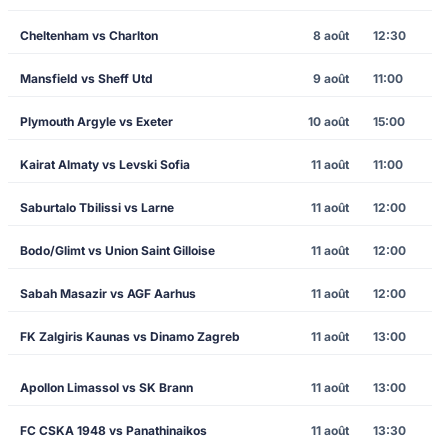
Cheltenham vs Charlton
8 août
12:30
Mansfield vs Sheff Utd
9 août
11:00
Plymouth Argyle vs Exeter
10 août
15:00
Kairat Almaty vs Levski Sofia
11 août
11:00
Saburtalo Tbilissi vs Larne
11 août
12:00
Bodo/Glimt vs Union Saint Gilloise
11 août
12:00
Sabah Masazir vs AGF Aarhus
11 août
12:00
FK Zalgiris Kaunas vs Dinamo Zagreb
11 août
13:00
Apollon Limassol vs SK Brann
11 août
13:00
FC CSKA 1948 vs Panathinaikos
11 août
13:30