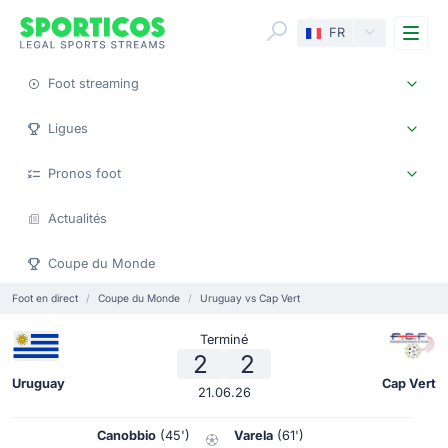
Me
FR
Foot streaming
Ligues
Pronos foot
Actualités
Coupe du Monde
Foot en direct
Coupe du Monde
Uruguay vs Cap Vert
Terminé
2
2
Uruguay
Cap Vert
21.06.26
Canobbio
(45')
Varela
(61')