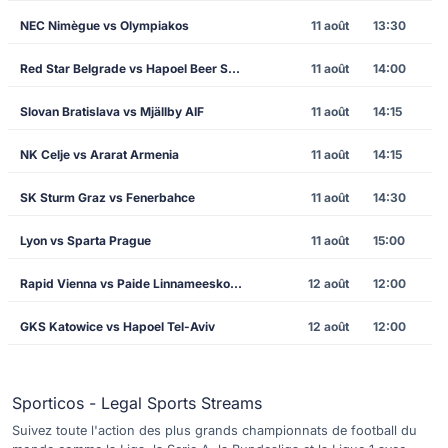
NEC Nimègue vs Olympiakos
11 août
13:30
Red Star Belgrade vs Hapoel Beer Sheva
11 août
14:00
Slovan Bratislava vs Mjällby AIF
11 août
14:15
NK Celje vs Ararat Armenia
11 août
14:15
SK Sturm Graz vs Fenerbahce
11 août
14:30
Lyon vs Sparta Prague
11 août
15:00
Rapid Vienna vs Paide Linnameeskond
12 août
12:00
GKS Katowice vs Hapoel Tel-Aviv
12 août
12:00
Sporticos - Legal Sports Streams
Suivez toute l'action des plus grands championnats de football du