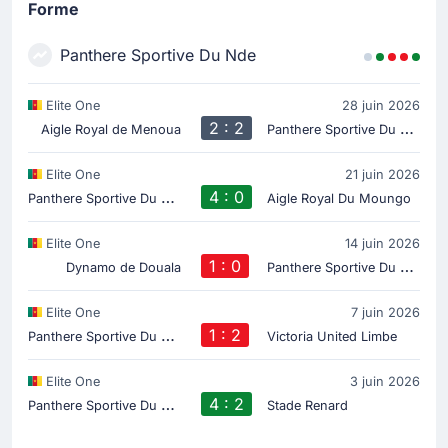
Forme
Panthere Sportive Du Nde
Elite One
28 juin 2026
2 : 2
P
anthere Sportive Du Nde
Aigle Royal de Menoua
Elite One
21 juin 2026
P
anthere Sportive Du Nde
4 : 0
Aigle Royal Du Moungo
Elite One
14 juin 2026
1 : 0
P
anthere Sportive Du Nde
Dynamo de Douala
Elite One
7 juin 2026
P
anthere Sportive Du Nde
1 : 2
Victoria United Limbe
Elite One
3 juin 2026
P
anthere Sportive Du Nde
4 : 2
Stade Renard