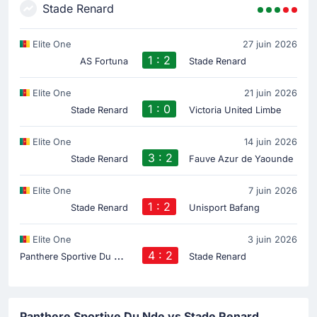
Stade Renard
Elite One
27 juin 2026
1 : 2
AS Fortuna
Stade Renard
Elite One
21 juin 2026
1 : 0
Stade Renard
Victoria United Limbe
Elite One
14 juin 2026
3 : 2
Stade Renard
Fauve Azur de Yaounde
Elite One
7 juin 2026
1 : 2
Stade Renard
Unisport Bafang
Elite One
3 juin 2026
P
anthere Sportive Du Nde
4 : 2
Stade Renard
Panthere Sportive Du Nde vs Stade Renard