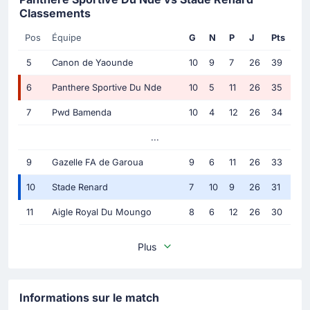
Classements
Pos
Équipe
G
N
P
J
Pts
5
Canon de Yaounde
10
9
7
26
39
6
Panthere Sportive Du Nde
10
5
11
26
35
7
Pwd Bamenda
10
4
12
26
34
...
9
Gazelle FA de Garoua
9
6
11
26
33
10
Stade Renard
7
10
9
26
31
11
Aigle Royal Du Moungo
8
6
12
26
30
Plus
Informations sur le match