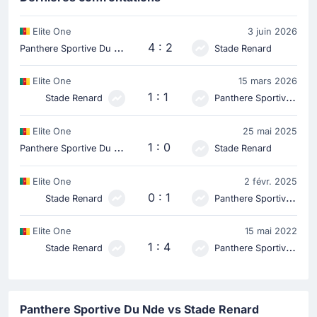
Elite One
3 juin 2026
P
anthere Sportive Du Nde
4 : 2
Stade Renard
Elite One
15 mars 2026
1 : 1
Stade Renard
Panthere Sportive Du Nde
Elite One
25 mai 2025
P
anthere Sportive Du Nde
1 : 0
Stade Renard
Elite One
2 févr. 2025
0 : 1
Stade Renard
Panthere Sportive Du Nde
Elite One
15 mai 2022
1 : 4
Stade Renard
Panthere Sportive Du Nde
Panthere Sportive Du Nde vs Stade Renard