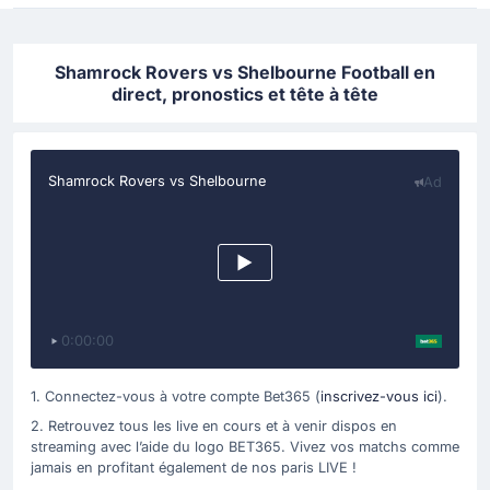
Shamrock Rovers vs Shelbourne Football en
direct, pronostics et tête à tête
Shamrock Rovers vs Shelbourne
Ad
0:00:00
1. Connectez-vous à votre compte Bet365 (
inscrivez-vous ici
).
2. Retrouvez tous les live en cours et à venir dispos en
streaming avec l’aide du logo BET365. Vivez vos matchs comme
jamais en profitant également de nos paris LIVE !