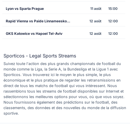
Lyon vs Sparta Prague
11 août
15:00
Rapid Vienna vs Paide Linnameeskond
12 août
12:00
GKS Katowice vs Hapoel Tel-Aviv
12 août
12:00
Sporticos - Legal Sports Streams
Suivez toute l'action des plus grands championnats de football du
monde comme la Liga, la Serie A, la Bundesliga et la Ligue 1 avec
Sporticos. Vous trouverez ici le moyen le plus simple, le plus
économique et le plus pratique de regarder les retransmissions en
direct de tous les matchs de football qui vous intéressent. Nous
rassemblons tous les streams de football disponibles sur Internet et
sélectionnons les meilleures options pour vous, où que vous soyez.
Nous fournissons également des prédictions sur le football, des
classements, des données et des nouvelles du monde de la diffusion
sportive.