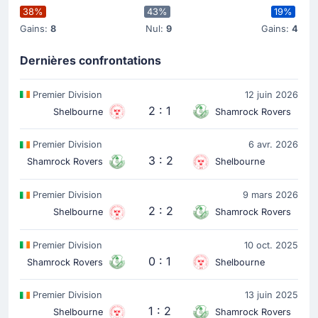
38%
43%
19%
Gains:
8
Nul:
9
Gains:
4
Dernières confrontations
Premier Division
12 juin 2026
2 : 1
Shelbourne
Shamrock Rovers
Premier Division
6 avr. 2026
3 : 2
Shamrock Rovers
Shelbourne
Premier Division
9 mars 2026
2 : 2
Shelbourne
Shamrock Rovers
Premier Division
10 oct. 2025
0 : 1
Shamrock Rovers
Shelbourne
Premier Division
13 juin 2025
1 : 2
Shelbourne
Shamrock Rovers