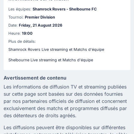
Les équipes:
Shamrock Rovers - Shelbourne FC
Tournoi:
Premier Division
Date:
Friday, 21 August 2026
Heure:
19:00
Plus de détails:
Shamrock Rovers Live streaming et Matchs d'équipe
Shelbourne Live streaming et Matchs d'équipe
Avertissement de contenu
Les informations de diffusion TV et streaming publiées
sur cette page sont basées sur des données fournies
par nos partenaires officiels de diffusion et concernent
exclusivement des matchs et programmes diffusés par
des détenteurs de droits agréés.
Les diffusions peuvent être disponibles sur différentes