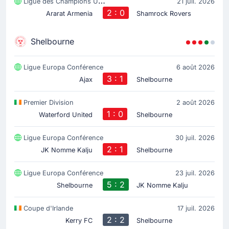
Ligue des Champions UEFA
21 juil. 2026
2 : 0
Ararat Armenia
Shamrock Rovers
Shelbourne
Ligue Europa Conférence
6 août 2026
3 : 1
Ajax
Shelbourne
Premier Division
2 août 2026
1 : 0
Waterford United
Shelbourne
Ligue Europa Conférence
30 juil. 2026
2 : 1
JK Nomme Kalju
Shelbourne
Ligue Europa Conférence
23 juil. 2026
5 : 2
Shelbourne
JK Nomme Kalju
Coupe d'Irlande
17 juil. 2026
2 : 2
Kerry FC
Shelbourne