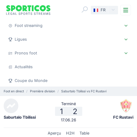
Me
FR
Foot streaming
Ligues
Pronos foot
Actualités
Coupe du Monde
Foot en direct
Première division
Saburtalo Tbilissi vs FC Rustavi
Terminé
1
2
Saburtalo Tbilissi
FC Rustavi
17.06.26
Aperçu
H2H
Table