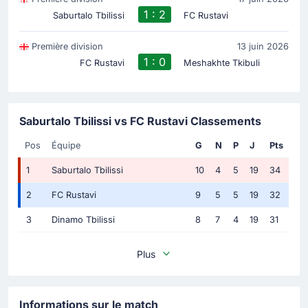
1 : 2
Saburtalo Tbilissi
FC Rustavi
Première division
13 juin 2026
1 : 0
FC Rustavi
Meshakhte Tkibuli
Saburtalo Tbilissi vs FC Rustavi Classements
Pos
Équipe
G
N
P
J
Pts
1
Saburtalo Tbilissi
10
4
5
19
34
2
FC Rustavi
9
5
5
19
32
3
Dinamo Tbilissi
8
7
4
19
31
Plus
Informations sur le match