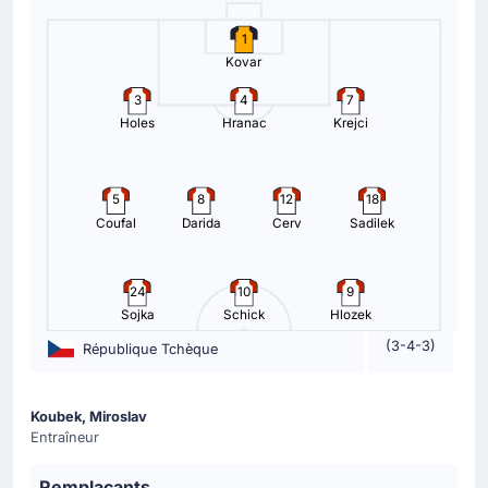
Changement de joueur
1
67'
Michal Sadilek
Kovar
Tomas Soucek
3
4
7
République Tchèque effectue son quatrième
Holes
Hranac
Krejci
changement avec Tomas Soucek qui remplace Michal
Sadilek.
5
8
12
18
Changement de joueur
Coufal
Darida
Cerv
Sadilek
67'
Adam Hlozek
Lukas Provod
24
10
9
Adam Hlozek a été remplacé par Lukas Provod.
Sojka
Schick
Hlozek
(3-4-3)
République Tchèque
Changement de joueur
66'
Iqraam Rayners
Evidence Makgopa
Koubek, Miroslav
Entraîneur
Afrique du Sud procède à son deuxième changement
avec Iqraam Rayners qui cède sa place à Evidence
Remplaçants