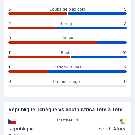
République Tchèque qui permet à son équipe de
prendre les commandes dans ce match. 1 - 0 à
5
Coups de pied coin
5
Atlanta. Passe décisive de Alexandr Sojka , ce qui
porte le score à 1 - 0.
2
Hors-jeu
3
Le début du match
3
Sauve
1
11
Fautes
10
1
Cartons jaunes
2
0
Cartons rouges
0
République Tchèque vs South Africa Tête à Tête
Matches:
1
République
South Africa