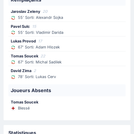
Makgopa.
Jaroslav Zeleny
20
Changement de joueur
55' Sorti: Alexandr Sojka
55'
Vladimir Darida
Pavel Sulc
15
Pavel Sulc
55' Sorti: Vladimir Darida
Pavel Sulc remplace Vladimir Darida pour République
Lukas Provod
17
Tchèque. C'est le deuxième remplacement opéré par
67' Sorti: Adam Hlozek
l'entraineur de République Tchèque.
Tomas Soucek
22
67' Sorti: Michal Sadilek
Changement de joueur
David Zima
2
55'
Alexandr Sojka
78' Sorti: Lukas Cerv
Jaroslav Zeleny
Joueurs Absents
Alexandr Sojka cède sa place à Jaroslav Zeleny pour
République Tchèque qui effectue là son premier
Tomas Soucek
changement.
Blessé
Changement de joueur
46'
Jayden Adams
Statistiques