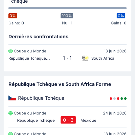
Tchèque
0%
100%
0%
Gains:
0
Nul:
1
Gains:
0
Dernières confrontations
Coupe du Monde
18 juin 2026
R
épublique Tchèque
1 : 1
South Africa
République Tchèque vs South Africa Forme
République Tchèque
Coupe du Monde
24 juin 2026
0 : 3
République Tchèque
Mexique
Coupe du Monde
18 juin 2026