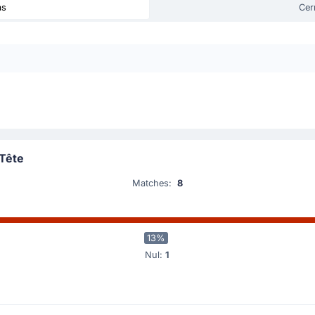
as
Cer
 Tête
Matches:
8
13%
Nul:
1