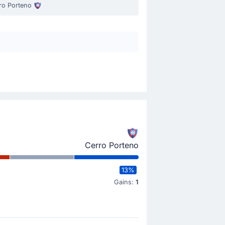
ro Porteno
Cerro Porteno
13%
Gains:
1