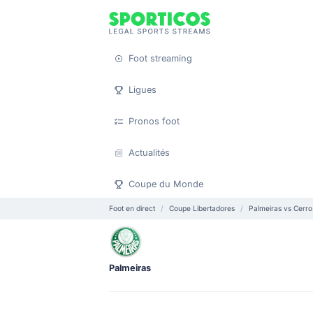
Foot streaming
Ligues
Pronos foot
Actualités
Coupe du Monde
Foot en direct
Coupe Libertadores
Palmeiras vs Cerro
Palmeiras