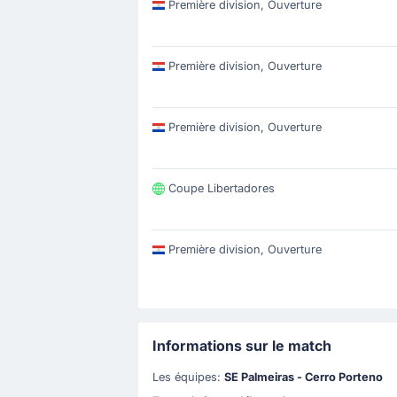
Première division, Ouverture
Première division, Ouverture
Première division, Ouverture
Coupe Libertadores
Première division, Ouverture
Informations sur le match
Les équipes:
SE Palmeiras - Cerro Porteno