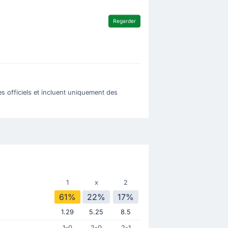
Regarder
s officiels et incluent uniquement des
1
x
2
61%
22%
17%
1.29
5.25
8.5
1-0
2-0
2-1