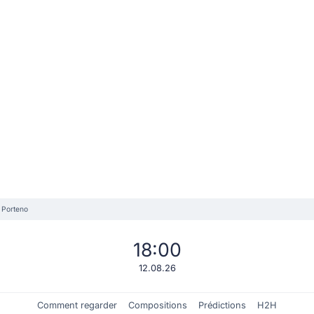
 Porteno
18:00
12.08.26
Comment regarder
Compositions
Prédictions
H2H