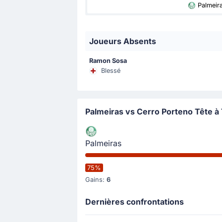
Palmeir
Joueurs Absents
Ramon Sosa
Blessé
Palmeiras vs Cerro Porteno Tête à
Palmeiras
75%
Gains:
6
Dernières confrontations