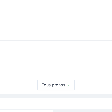
Tous pronos