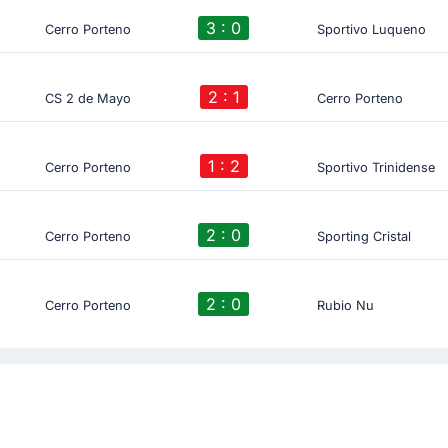
3 : 0
Cerro Porteno
Sportivo Luqueno
2 : 1
CS 2 de Mayo
Cerro Porteno
1 : 2
Cerro Porteno
Sportivo Trinidense
2 : 0
Cerro Porteno
Sporting Cristal
2 : 0
Cerro Porteno
Rubio Nu