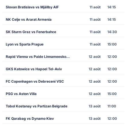
Slovan Bratislava vs Mjällby AIF
11 août
14:15
NK Celje vs Ararat Armenia
11 août
14:15
SK Sturm Graz vs Fenerbahce
11 août
14:30
Lyon vs Sparta Prague
11 août
15:00
Rapid Vienna vs Paide Linnameeskond
12 août
12:00
GKS Katowice vs Hapoel Tel-Aviv
12 août
12:00
FC Copenhagen vs Debreceni VSC
12 août
12:00
PSG vs Aston Villa
12 août
15:00
Tobol Kostanay vs Partizan Belgrade
13 août
11:00
FK Qarabag vs Dynamo Kiev
13 août
12:00