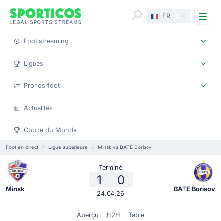
Me
FR
Foot streaming
Ligues
Pronos foot
Actualités
Coupe du Monde
Foot en direct
Ligue supérieure
Minsk vs BATE Borisov
Terminé
1
0
Minsk
BATE Borisov
24.04.26
Aperçu
H2H
Table