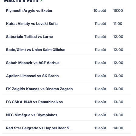
Plymouth Argyle vs Exeter
10 août
15:00
Kairat Almaty vs Levski Sofia
11 août
11:00
Saburtalo Tbilissi vs Larne
11 août
12:00
Bodo/Glimt vs Union Saint Gilloise
11 août
12:00
Sabah Masazir vs AGF Aarhus
11 août
12:00
Apollon Limassol vs SK Brann
11 août
13:00
FK Zalgiris Kaunas vs Dinamo Zagreb
11 août
13:00
FC CSKA 1948 vs Panathinaikos
11 août
13:30
NEC Nimègue vs Olympiakos
11 août
13:30
Red Star Belgrade vs Hapoel Beer Sheva
11 août
14:00